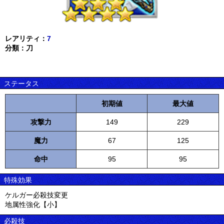
レアリティ：
7
分類：刀
ステータス
初期値
最大値
攻撃力
149
229
魔力
67
125
命中
95
95
特殊効果
ケルガー必殺技変更
地属性強化【小】
必殺技