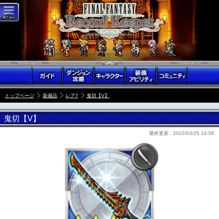
トップページ
装備品
レア7
鬼切【V】
鬼切【V】
最終更新 :
2022/03/25 14:58