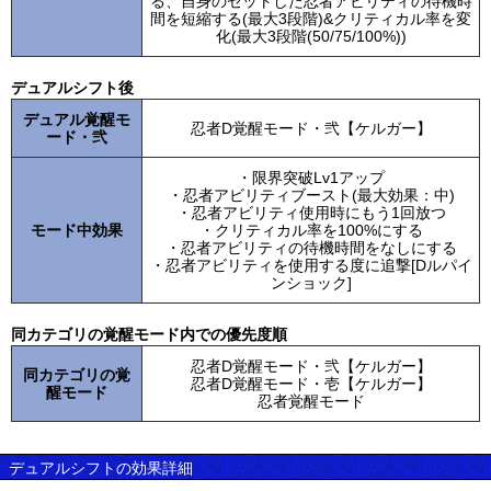
る、自身のセットした忍者アビリティの待機時
間を短縮する(最大3段階)&クリティカル率を変
化(最大3段階(50/75/100%))
デュアルシフト後
デュアル覚醒モ
忍者D覚醒モード・弐【ケルガー】
ード・弐
・限界突破Lv1アップ
・忍者アビリティブースト(最大効果：中)
・忍者アビリティ使用時にもう1回放つ
モード中効果
・クリティカル率を100%にする
・忍者アビリティの待機時間をなしにする
・忍者アビリティを使用する度に追撃[Dルパイ
ンショック]
同カテゴリの覚醒モード内での優先度順
忍者D覚醒モード・弐【ケルガー】
同カテゴリの覚
忍者D覚醒モード・壱【ケルガー】
醒モード
忍者覚醒モード
デュアルシフトの効果詳細