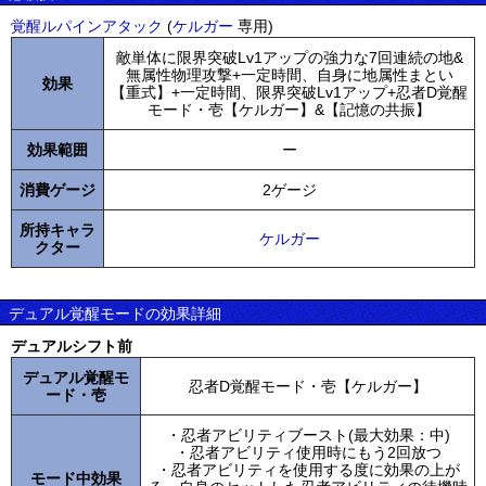
覚醒ルパインアタック
(
ケルガー
専用)
敵単体に限界突破Lv1アップの強力な7回連続の地&
無属性物理攻撃+一定時間、自身に地属性まとい
効果
【重式】+一定時間、限界突破Lv1アップ+忍者D覚醒
モード・壱【ケルガー】&【記憶の共振】
効果範囲
ー
消費ゲージ
2ゲージ
所持キャラ
ケルガー
クター
デュアル覚醒モードの効果詳細
デュアルシフト前
デュアル覚醒モ
忍者D覚醒モード・壱【ケルガー】
ード・壱
・忍者アビリティブースト(最大効果：中)
・忍者アビリティ使用時にもう2回放つ
・忍者アビリティを使用する度に効果の上が
モード中効果