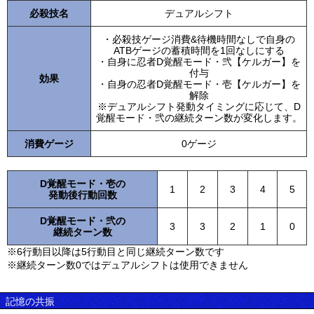
必殺技名
デュアルシフト
・必殺技ゲージ消費&待機時間なしで自身の
ATBゲージの蓄積時間を1回なしにする
・自身に忍者D覚醒モード・弐【ケルガー】を
付与
効果
・自身の忍者D覚醒モード・壱【ケルガー】を
解除
※デュアルシフト発動タイミングに応じて、D
覚醒モード・弐の継続ターン数が変化します。
消費ゲージ
0ゲージ
D覚醒モード・壱の
1
2
3
4
5
発動後行動回数
D覚醒モード・弐の
3
3
2
1
0
継続ターン数
※6行動目以降は5行動目と同じ継続ターン数です
※継続ターン数0ではデュアルシフトは使用できません
記憶の共振