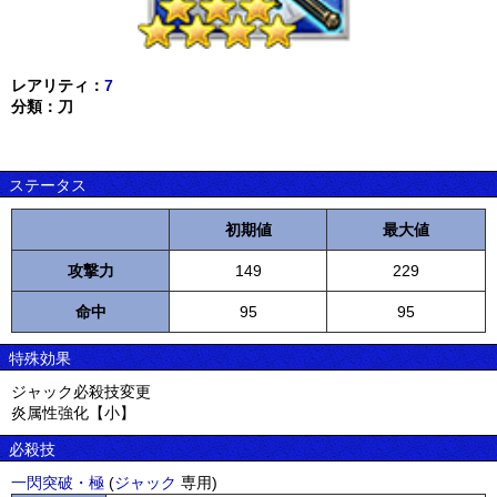
レアリティ：
7
分類：刀
ステータス
初期値
最大値
攻撃力
149
229
命中
95
95
特殊効果
ジャック必殺技変更
炎属性強化【小】
必殺技
一閃突破・極
(
ジャック
専用)