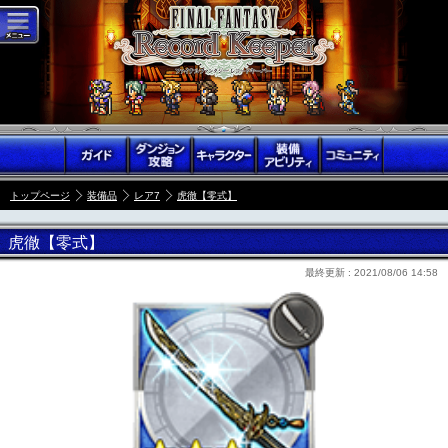
トップページ
装備品
レア7
虎徹【零式】
虎徹【零式】
最終更新 :
2021/08/06 14:58