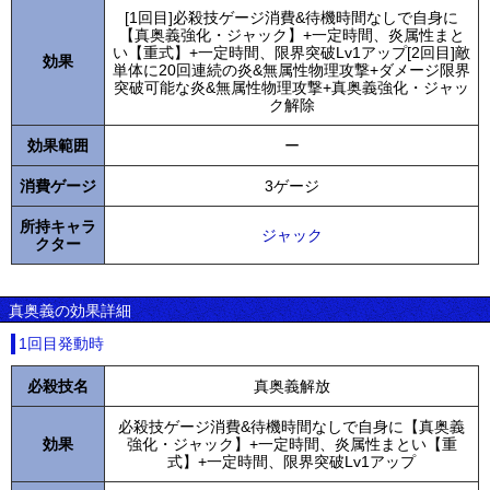
[1回目]必殺技ゲージ消費&待機時間なしで自身に
【真奥義強化・ジャック】+一定時間、炎属性まと
い【重式】+一定時間、限界突破Lv1アップ[2回目]敵
効果
単体に20回連続の炎&無属性物理攻撃+ダメージ限界
突破可能な炎&無属性物理攻撃+真奥義強化・ジャッ
ク解除
効果範囲
ー
消費ゲージ
3ゲージ
所持キャラ
ジャック
クター
真奥義の効果詳細
1回目発動時
必殺技名
真奥義解放
必殺技ゲージ消費&待機時間なしで自身に【真奥義
効果
強化・ジャック】+一定時間、炎属性まとい【重
式】+一定時間、限界突破Lv1アップ