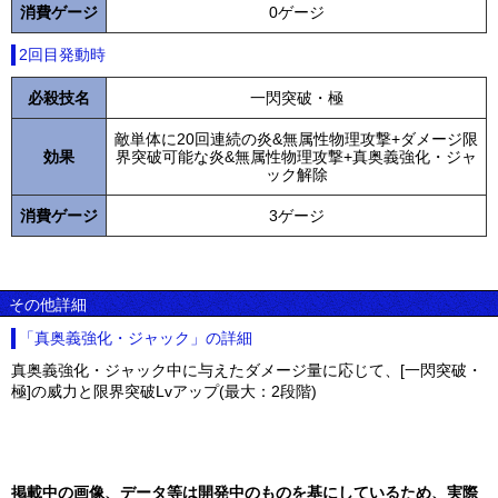
消費ゲージ
0ゲージ
2回目発動時
必殺技名
一閃突破・極
敵単体に20回連続の炎&無属性物理攻撃+ダメージ限
効果
界突破可能な炎&無属性物理攻撃+真奥義強化・ジャ
ック解除
消費ゲージ
3ゲージ
その他詳細
「真奥義強化・ジャック」の詳細
真奥義強化・ジャック中に与えたダメージ量に応じて、[一閃突破・
極]の威力と限界突破Lvアップ(最大：2段階)
掲載中の画像、データ等は開発中のものを基にしているため、実際