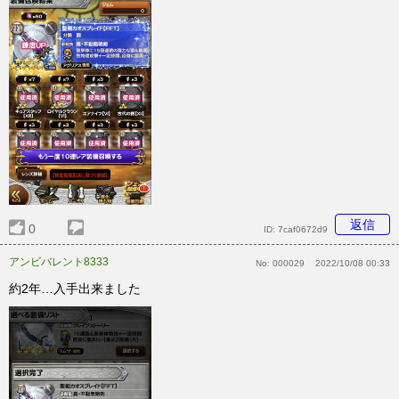
返信
0
ID:
7caf0672d9
アンビバレント8333
No:
000029
2022/10/08 00:33
約2年…入手出来ました