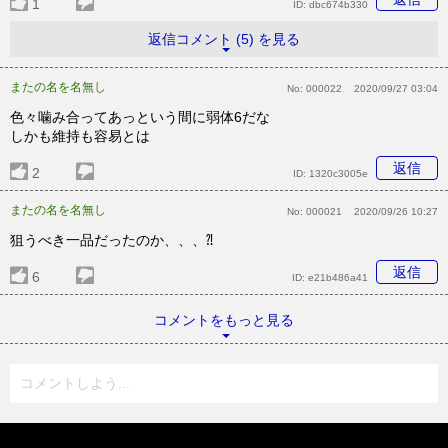
1
ID:
dbc674b330
返信コメント (5) を見る
またの名を名無し
No:
000022
2020/09/27 03:04
色々噛み合ってあっという間に弱体6だな
しかも維持も容易とは
返信
2
ID:
1320c3005e
またの名を名無し
No:
000021
2020/09/26 10:27
狙うべき一品だったのか、、、⁈
返信
6
ID:
e21b486a41
コメントをもっと見る
コメントしよう...