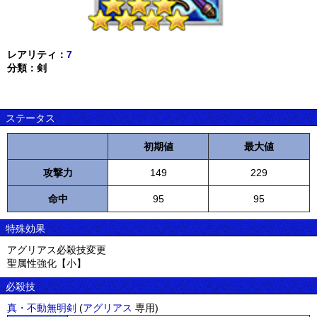
レアリティ：
7
分類：剣
ステータス
初期値
最大値
攻撃力
149
229
命中
95
95
特殊効果
アグリアス必殺技変更
聖属性強化【小】
必殺技
真・不動無明剣
(
アグリアス
専用)