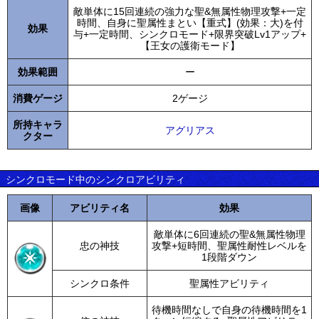
敵単体に15回連続の強力な聖&無属性物理攻撃+一定
時間、自身に聖属性まとい【重式】(効果：大)を付
効果
与+一定時間、シンクロモード+限界突破Lv1アップ+
【王女の護衛モード】
効果範囲
ー
消費ゲージ
2ゲージ
所持キャラ
アグリアス
クター
シンクロモード中のシンクロアビリティ
画像
アビリティ名
効果
敵単体に6回連続の聖&無属性物理
忠の神技
攻撃+短時間、聖属性耐性レベルを
1段階ダウン
シンクロ条件
聖属性アビリティ
待機時間なしで自身の待機時間を1