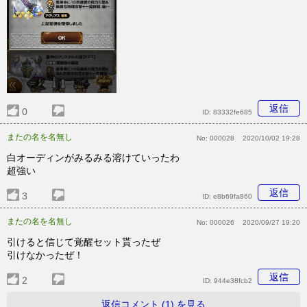
返信
0
ID:
83332fe685
またの名を名無し
No:
000028
2020/10/02 19:28
白オーディンがみるみる溶けていったわ
超強い
返信
3
ID:
e8b69fa860
またの名を名無し
No:
000026
2020/09/27 19:20
引けると信じて覚醒セット貰ったぜ
引けなかったぜ！
返信
2
ID:
944e38fcb2
返信コメント (1) を見る