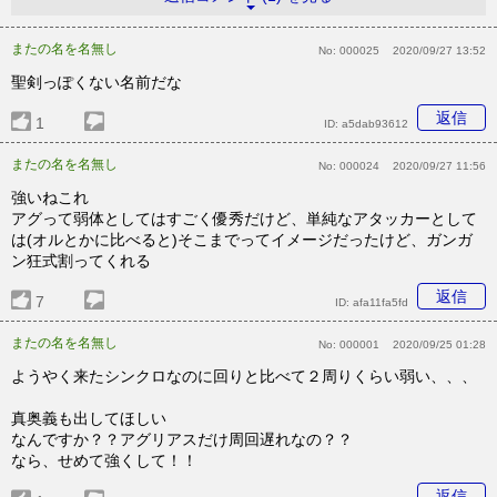
またの名を名無し
No:
000025
2020/09/27 13:52
聖剣っぽくない名前だな
返信
1
ID:
a5dab93612
またの名を名無し
No:
000024
2020/09/27 11:56
強いねこれ
アグって弱体としてはすごく優秀だけど、単純なアタッカーとして
は(オルとかに比べると)そこまでってイメージだったけど、ガンガ
ン狂式割ってくれる
返信
7
ID:
afa11fa5fd
またの名を名無し
No:
000001
2020/09/25 01:28
ようやく来たシンクロなのに回りと比べて２周りくらい弱い、、、
真奥義も出してほしい
なんですか？？アグリアスだけ周回遅れなの？？
なら、せめて強くして！！
返信