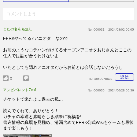
コメントしよう...
またの名を名無し
No:
000031
2024/08/02 00:05
FFRKやってる≠アニオタ なので
お前のようなコテハン付けてるオープンアニオタおじさんとここの
住人では話が合うわけないよ
いたとしても隠れアニオタだからお前とは会話しないだろうし
返信
0
ID:
485007ba32
アンビバレント7caf
No:
000030
2024/06/28 06:36
チケットで来たよ…過去の私…
読んでくれて、ありがとう！
ガチャの幸運と素晴らしき結果に祝福を!
書込情報の真贋を見極め、清濁含めてFFRK公式Wikiもゲームも最後
まで楽しもう！