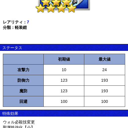
レアリティ：
7
分類：軽装鎧
ステータス
初期値
最大値
攻撃力
10
24
防御力
123
193
魔防
123
193
回避
100
100
特殊効果
ウォル必殺技変更
聖属性強化【小】