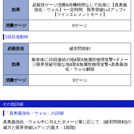
必殺技ゲージ消費&待機時間なしで自身に【真奥義
効果
強化・ウォル】+一定時間、限界突破Lv1アップ+
【ツインエレメントモード】
消費ゲージ
0ゲージ
2回目発動時
必殺技名
破邪閃煌剣
敵単体に20回連続の地&聖&無属性物理攻撃+ダメー
効果
ジ限界突破可能な地&聖&無属性物理攻撃+真奥義強
化・ウォル解除
消費ゲージ
3ゲージ
その他詳細
「真奥義強化・ウォル」の詳細
真奥義強化・ウォル中に与えたダメージ量に応じて、[破邪閃煌剣]の
威力と限界突破Lvアップ(最大：1段階)