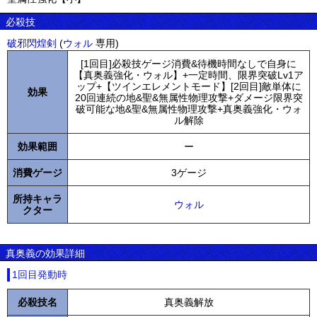
必殺技
破邪閃煌剣
(
ウォル
専用)
[1回目]必殺技ゲージ消費&待機時間なしで自身に
【真奥義強化・ウォル】+一定時間、限界突破Lv1ア
ップ+【ツインエレメントモード】[2回目]敵単体に
効果
20回連続の地&聖&無属性物理攻撃+ダメージ限界突
破可能な地&聖&無属性物理攻撃+真奥義強化・ウォ
ル解除
効果範囲
ー
消費ゲージ
3ゲージ
所持キャラ
ウォル
クター
真奥義の効果詳細
1回目発動時
必殺技名
真奥義解放