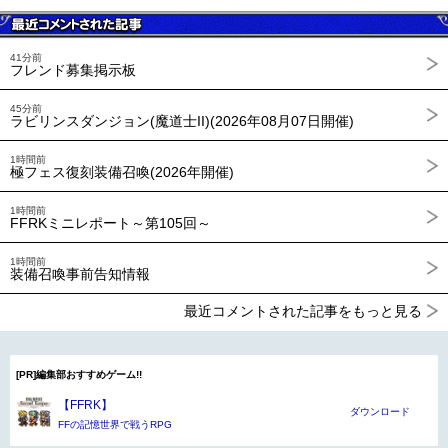
41分前
フレンド募集掲示板
45分前
ラビリンスダンジョン(魔道士II)(2026年08月07日開催)
1時間前
極フェス復刻装備召喚(2026年開催)
1時間前
FFRKミニレポート～第105回～
1時間前
装備召喚事前告知情報
最近コメントされた記事をもっと見る
[PR]編集部おすすめゲーム!!
【FFRK】
ダウンロード
FFの記憶世界で戦うRPG