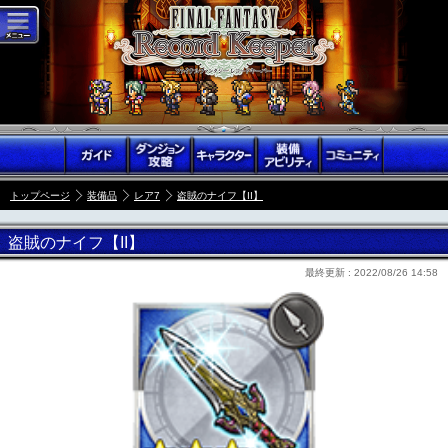
トップページ
装備品
レア7
盗賊のナイフ【II】
盗賊のナイフ【II】
最終更新 :
2022/08/26 14:58