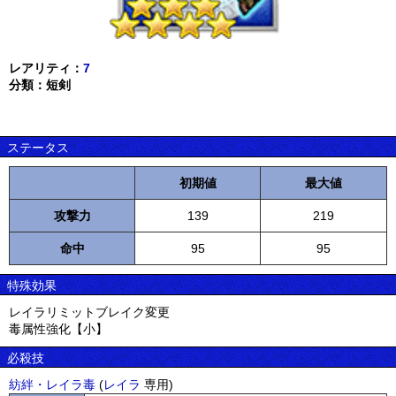
レアリティ：
7
分類：短剣
ステータス
初期値
最大値
攻撃力
139
219
命中
95
95
特殊効果
レイラリミットブレイク変更
毒属性強化【小】
必殺技
紡絆・レイラ毒
(
レイラ
専用)