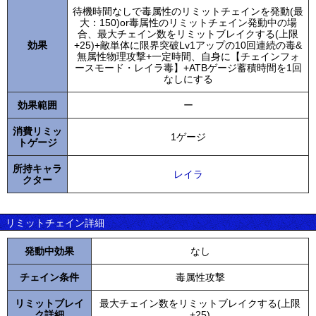
待機時間なしで毒属性のリミットチェインを発動(最
大：150)or毒属性のリミットチェイン発動中の場
合、最大チェイン数をリミットブレイクする(上限
効果
+25)+敵単体に限界突破Lv1アップの10回連続の毒&
無属性物理攻撃+一定時間、自身に【チェインフォ
ースモード・レイラ毒】+ATBゲージ蓄積時間を1回
なしにする
効果範囲
ー
消費リミッ
1ゲージ
トゲージ
所持キャラ
レイラ
クター
リミットチェイン詳細
発動中効果
なし
チェイン条件
毒属性攻撃
リミットブレイ
最大チェイン数をリミットブレイクする(上限
ク詳細
+25)