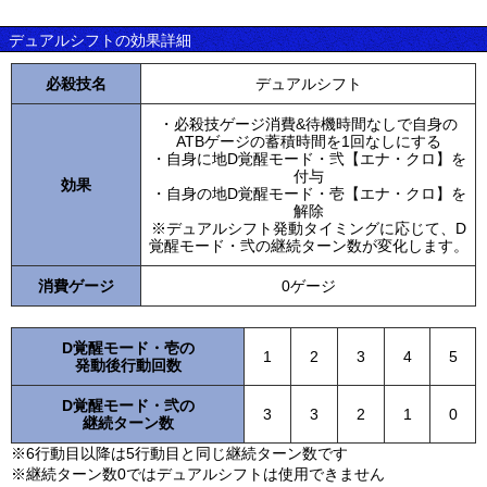
デュアルシフトの効果詳細
必殺技名
デュアルシフト
・必殺技ゲージ消費&待機時間なしで自身の
ATBゲージの蓄積時間を1回なしにする
・自身に地D覚醒モード・弐【エナ・クロ】を
付与
効果
・自身の地D覚醒モード・壱【エナ・クロ】を
解除
※デュアルシフト発動タイミングに応じて、D
覚醒モード・弐の継続ターン数が変化します。
消費ゲージ
0ゲージ
D覚醒モード・壱の
1
2
3
4
5
発動後行動回数
D覚醒モード・弐の
3
3
2
1
0
継続ターン数
※6行動目以降は5行動目と同じ継続ターン数です
※継続ターン数0ではデュアルシフトは使用できません