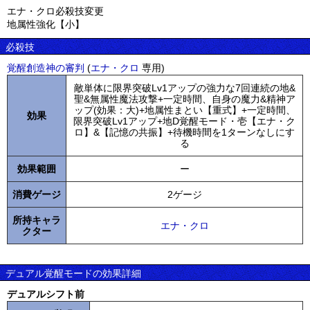
エナ・クロ必殺技変更
地属性強化【小】
必殺技
覚醒創造神の審判
(
エナ・クロ
専用)
敵単体に限界突破Lv1アップの強力な7回連続の地&
聖&無属性魔法攻撃+一定時間、自身の魔力&精神ア
ップ(効果：大)+地属性まとい【重式】+一定時間、
効果
限界突破Lv1アップ+地D覚醒モード・壱【エナ・ク
ロ】&【記憶の共振】+待機時間を1ターンなしにす
る
効果範囲
ー
消費ゲージ
2ゲージ
所持キャラ
エナ・クロ
クター
デュアル覚醒モードの効果詳細
デュアルシフト前