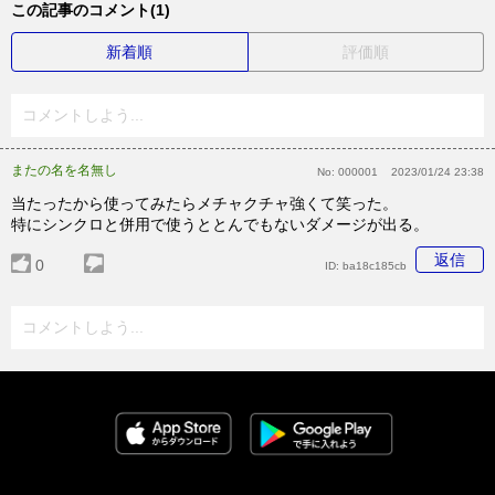
この記事のコメント(1)
新着順
評価順
コメントしよう...
またの名を名無し
No:
000001
2023/01/24 23:38
当たったから使ってみたらメチャクチャ強くて笑った。
特にシンクロと併用で使うととんでもないダメージが出る。
返信
0
ID:
ba18c185cb
コメントしよう...