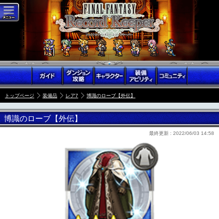
トップページ
装備品
レア7
博識のローブ【外伝】
博識のローブ【外伝】
最終更新 :
2022/06/03 14:58