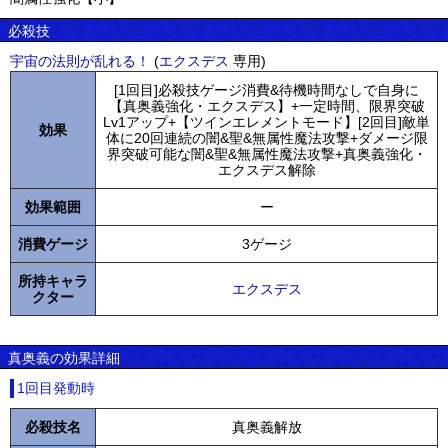
必殺技
宇宙の法則が乱れる！
(
エクスデス
専用)
[1回目]必殺技ゲージ消費&待機時間なしで自身に
【真奥義強化・エクスデス】+一定時間、限界突破
Lv1アップ+【ツインエレメントモード】[2回目]敵単
効果
体に20回連続の闇&聖&無属性魔法攻撃+ダメージ限
界突破可能な闇&聖&無属性魔法攻撃+真奥義強化・
エクスデス解除
効果範囲
ー
消費ゲージ
3ゲージ
所持キャラ
エクスデス
クター
真奥義の効果詳細
1回目発動時
必殺技名
真奥義解放