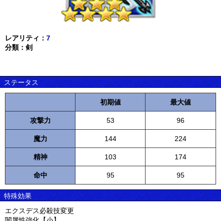
レアリティ：
7
分類：剣
ステータス
初期値
最大値
攻撃力
53
96
魔力
144
224
精神
103
174
命中
95
95
特殊効果
エクスデス必殺技変更
闇属性強化【小】