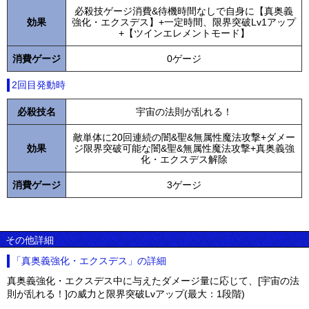
必殺技ゲージ消費&待機時間なしで自身に【真奥義
効果
強化・エクスデス】+一定時間、限界突破Lv1アップ
+【ツインエレメントモード】
消費ゲージ
0ゲージ
2回目発動時
必殺技名
宇宙の法則が乱れる！
敵単体に20回連続の闇&聖&無属性魔法攻撃+ダメー
効果
ジ限界突破可能な闇&聖&無属性魔法攻撃+真奥義強
化・エクスデス解除
消費ゲージ
3ゲージ
その他詳細
「真奥義強化・エクスデス」の詳細
真奥義強化・エクスデス中に与えたダメージ量に応じて、[宇宙の法
則が乱れる！]の威力と限界突破Lvアップ(最大：1段階)