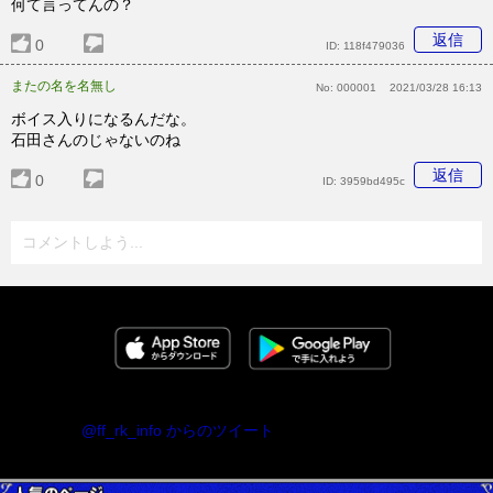
何て言ってんの？
返信
0
ID:
118f479036
またの名を名無し
No:
000001
2021/03/28 16:13
ボイス入りになるんだな。
石田さんのじゃないのね
返信
0
ID:
3959bd495c
コメントしよう...
@ff_rk_info からのツイート