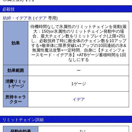
必殺技
紡絆・イデア氷
(
イデア
専用)
待機時間なしで氷属性のリミットチェインを発動(最
大：150)or氷属性のリミットチェイン発動中の場
合、最大チェイン数をリミットブレイク(上限+25)
し、必殺技終了時に敵全体のチェイン数を10アップ
効果
する+敵単体に限界突破Lv1アップの10回連続の氷&
無属性魔法攻撃+一定時間、自身に【チェインフォ
ースモード・イデア氷】+ATBゲージ蓄積時間を1回
なしにする
効果範囲
ー
消費リミッ
1ゲージ
トゲージ
所持キャラ
イデア
クター
リミットチェイン詳細
発動中効果
なし