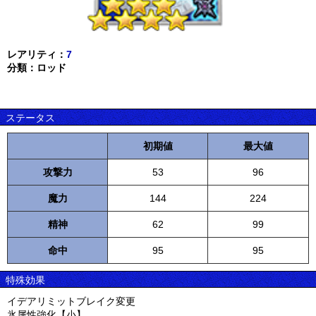
レアリティ：
7
分類：ロッド
ステータス
初期値
最大値
攻撃力
53
96
魔力
144
224
精神
62
99
命中
95
95
特殊効果
イデアリミットブレイク変更
氷属性強化【小】