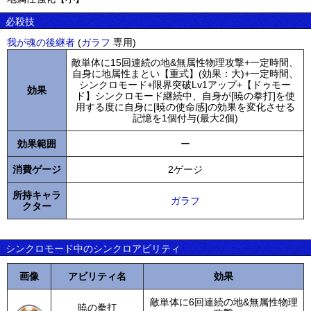
必殺技
我が魂の後継者
(
ガラフ
専用)
敵単体に15回連続の地&無属性物理攻撃+一定時間、
自身に地属性まとい【重式】(効果：大)+一定時間、
シンクロモード+限界突破Lv1アップ+【ドゥモー
効果
ド】シンクロモード継続中、自身が[暁の拳打]を使
用する度に自身に[暁の使命感]の効果を変化させる
記憶を1個付与(最大2個)
効果範囲
ー
消費ゲージ
2ゲージ
所持キャラ
ガラフ
クター
シンクロモード中のシンクロアビリティ
画像
アビリティ名
効果
敵単体に6回連続の地&無属性物理
暁の拳打