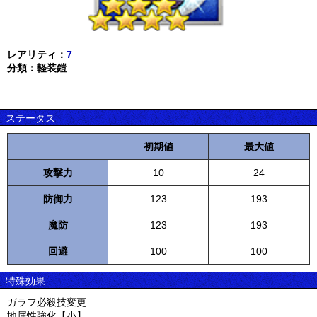
レアリティ：
7
分類：軽装鎧
ステータス
初期値
最大値
攻撃力
10
24
防御力
123
193
魔防
123
193
回避
100
100
特殊効果
ガラフ必殺技変更
地属性強化【小】