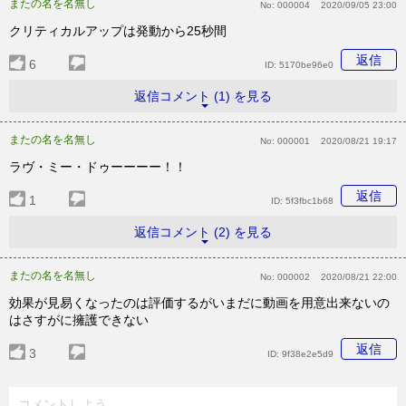
またの名を名無し
No:
000004
2020/09/05 23:00
クリティカルアップは発動から25秒間
返信
6
ID:
5170be96e0
返信コメント (1) を見る
またの名を名無し
No:
000001
2020/08/21 19:17
ラヴ・ミー・ドゥーーーー！！
返信
1
ID:
5f3fbc1b68
返信コメント (2) を見る
またの名を名無し
No:
000002
2020/08/21 22:00
効果が見易くなったのは評価するがいまだに動画を用意出来ないの
はさすがに擁護できない
返信
3
ID:
9f38e2e5d9
コメントしよう...