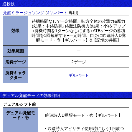
必殺技
覚醒ミラージュソング
(
ギルバート
専用)
待機時間なしで一定時間、味方全体の攻撃力&魔力
(効果：中)&防御力&魔法防御力(効果：小)をアップ
効果
+待機時間を1ターンなしにする+ATBゲージの蓄積
時間を1回短縮する+一定時間、自身に吟遊詩人D覚
醒モード・壱【ギルバート】&【記憶の共振】
効果範囲
ー
消費ゲージ
2ゲージ
所持キャラ
ギルバート
クター
デュアル覚醒モードの効果詳細
デュアルシフト前
デュアル覚醒モ
吟遊詩人D覚醒モード・壱【ギルバート】
ード・壱
・吟遊詩人アビリティ使用時にもう1回放つ