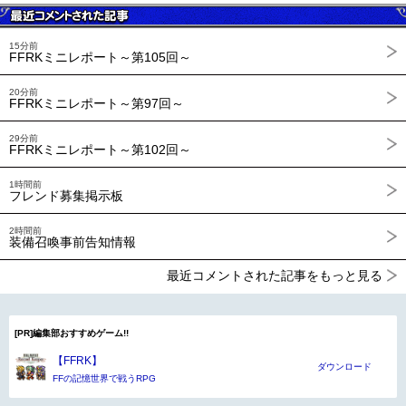
15分前
FFRKミニレポート～第105回～
20分前
FFRKミニレポート～第97回～
29分前
FFRKミニレポート～第102回～
1時間前
フレンド募集掲示板
2時間前
装備召喚事前告知情報
最近コメントされた記事をもっと見る
[PR]編集部おすすめゲーム!!
【FFRK】
ダウンロード
FFの記憶世界で戦うRPG