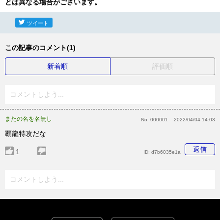
とは異なる場合がございます。
ツイート
この記事のコメント(1)
新着順
評価順
コメントしよう...
またの名を名無し
No:
000001
2022/04/04 14:03
覇龍特攻だな
返信
1
ID:
d7b6035e1a
コメントしよう...