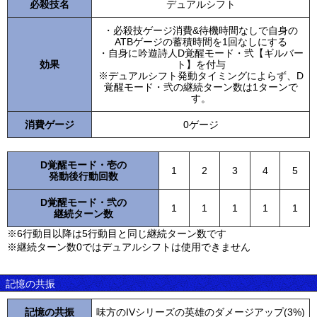
必殺技名
デュアルシフト
・必殺技ゲージ消費&待機時間なしで自身の
ATBゲージの蓄積時間を1回なしにする
・自身に吟遊詩人D覚醒モード・弐【ギルバー
効果
ト】を付与
※デュアルシフト発動タイミングによらず、D
覚醒モード・弐の継続ターン数は1ターンで
す。
消費ゲージ
0ゲージ
D覚醒モード・壱の
1
2
3
4
5
発動後行動回数
D覚醒モード・弐の
1
1
1
1
1
継続ターン数
※6行動目以降は5行動目と同じ継続ターン数です
※継続ターン数0ではデュアルシフトは使用できません
記憶の共振
記憶の共振
味方のIVシリーズの英雄のダメージアップ(3%)