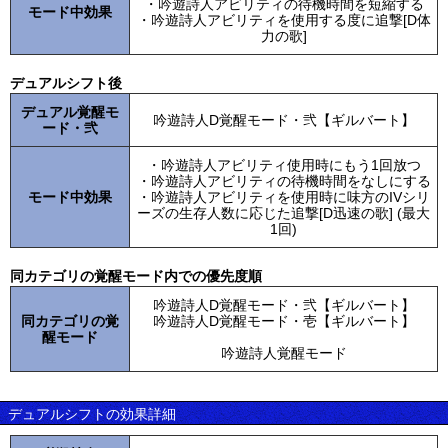
・吟遊詩人アビリティの待機時間を短縮する
モード中効果
・吟遊詩人アビリティを使用する度に追撃[D体
力の歌]
デュアルシフト後
デュアル覚醒モ
吟遊詩人D覚醒モード・弐【ギルバート】
ード・弐
・吟遊詩人アビリティ使用時にもう1回放つ
・吟遊詩人アビリティの待機時間をなしにする
モード中効果
・吟遊詩人アビリティを使用時に味方のIVシリ
ーズの生存人数に応じた追撃[D迅速の歌] (最大
1回)
同カテゴリの覚醒モード内での優先度順
吟遊詩人D覚醒モード・弐【ギルバート】
同カテゴリの覚
吟遊詩人D覚醒モード・壱【ギルバート】
醒モード
吟遊詩人覚醒モード
デュアルシフトの効果詳細