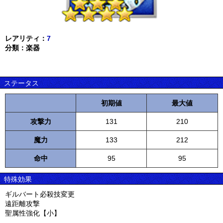
レアリティ：
7
分類：楽器
ステータス
初期値
最大値
攻撃力
131
210
魔力
133
212
命中
95
95
特殊効果
ギルバート必殺技変更
遠距離攻撃
聖属性強化【小】