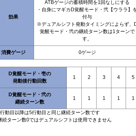
ATBゲージの蓄積時間を1回なしにする
・自身にマギカD覚醒モード・弐【ウララ】
効果
付与
※デュアルシフト発動タイミングによらず、
覚醒モード・弐の継続ターン数は1ターンで
す。
消費ゲージ
0ゲージ
D覚醒モード・壱の
1
2
3
4
5
発動後行動回数
D覚醒モード・弐の
1
1
1
1
1
継続ターン数
6行動目以降は5行動目と同じ継続ターン数です
継続ターン数0ではデュアルシフトは使用できません