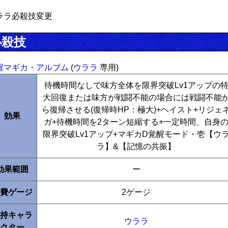
ララ必殺技変更
必殺技
醒マギカ・アルブム
(
ウララ
専用)
待機時間なしで味方全体を限界突破Lv1アップの
大回復または味方が戦闘不能の場合には戦闘不能
ら復帰させる(復帰時HP：極大)+ヘイスト+リジェ
効果
ガ+待機時間を2ターン短縮する+一定時間、自身
限界突破Lv1アップ+マギカD覚醒モード・壱【ウ
ラ】&【記憶の共振】
効果範囲
ー
費ゲージ
2ゲージ
持キャラ
ウララ
クター