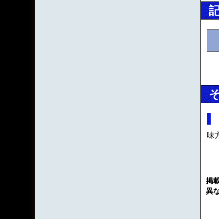
味
掲
異