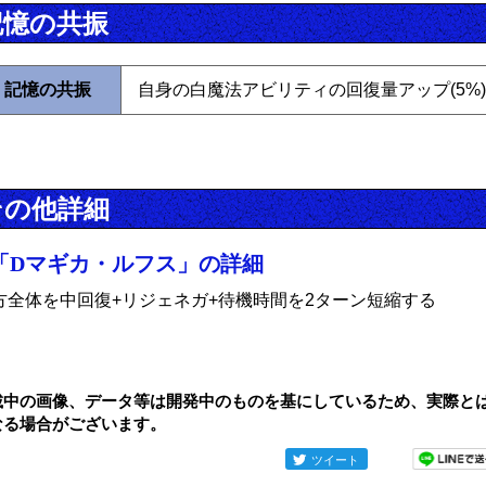
記憶の共振
記憶の共振
自身の白魔法アビリティの回復量アップ(5%)
その他詳細
「Dマギカ・ルフス」の詳細
方全体を中回復+リジェネガ+待機時間を2ターン短縮する
載中の画像、データ等は開発中のものを基にしているため、実際と
なる場合がございます。
ツイート