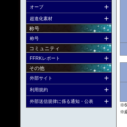
オーブ
超進化素材
称号
称号
コミュニティ
FFRKレポート
その他
外部サイト
利用規約
外部送信規律に係る通知・公表
※
※