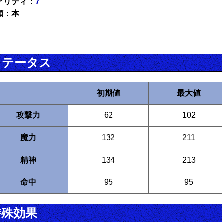
アリティ：
7
類：本
ステータス
初期値
最大値
攻撃力
62
102
魔力
132
211
精神
134
213
命中
95
95
特殊効果