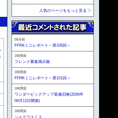
人気のページをもっと見る
56分前
特
FFRKミニレポート～第105回～
か
1時間前
ネ
フレンド募集掲示板
の
ラ
1時間前
FFRKミニレポート～第101回～
1時間前
ワンダーピックアップ装備召喚(2026年
08月12日開催)
1時間前
シャドウスミス