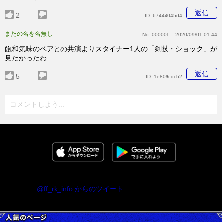
返信
2
ID:
67444045d4
またの名を名無し
No:
000001
2020/09/01 01:44
飽和気味のベアとの共演よりスタイナー1人の「剣技・ショック」が
見たかったわ
返信
5
ID:
1e809cdcb2
コメントしよう...
@ff_rk_info からのツイート