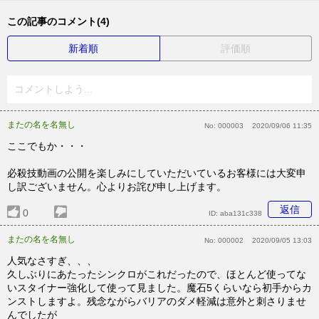
この記事のコメント(4)
新着順
評価順
コメントしよう...
またの名を名無し
No:
000003
2020/09/06 11:35
ここでもか・・・
必殺技動画の公開を楽しみにしていただいているお客様には大変申
し訳ございません。心よりお詫び申し上げます。
返信
0
ID:
aba131c338
またの名を名無し
No:
000002
2020/09/05 13:03
人気なさすぎ、、、
久しぶりにあたったシンクロがこれだったので、ほとんど使ってな
いスタイナー強化して使って見ました。魔石5くらいなら初手からカ
ンストしますよ。残念ながらバリアのダメ軽減は意外と刺さりませ
んでしたが