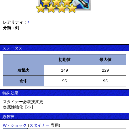
レアリティ：
7
分類：剣
ステータス
初期値
最大値
攻撃力
149
229
命中
95
95
特殊効果
スタイナー必殺技変更
炎属性強化【小】
必殺技
W・ショック
(
スタイナー
専用)