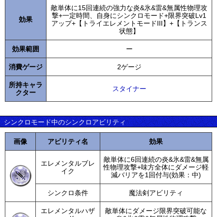
敵単体に15回連続の強力な炎&氷&雷&無属性物理攻
撃+一定時間、自身にシンクロモード+限界突破Lv1
効果
アップ+【トライエレメントモードIII】+【トランス
状態】
効果範囲
ー
消費ゲージ
2ゲージ
所持キャラ
スタイナー
クター
シンクロモード中のシンクロアビリティ
画像
アビリティ名
効果
敵単体に6回連続の炎&氷&雷&無属
エレメンタルブレ
性物理攻撃+味方全体にダメージ軽
イク
減バリアを1回付与(効果：中)
シンクロ条件
魔法剣アビリティ
エレメンタルハザ
敵単体にダメージ限界突破可能な