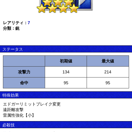
レアリティ：
7
分類：銃
ステータス
初期値
最大値
攻撃力
134
214
命中
95
95
特殊効果
エドガーリミットブレイク変更
遠距離攻撃
雷属性強化【小】
必殺技