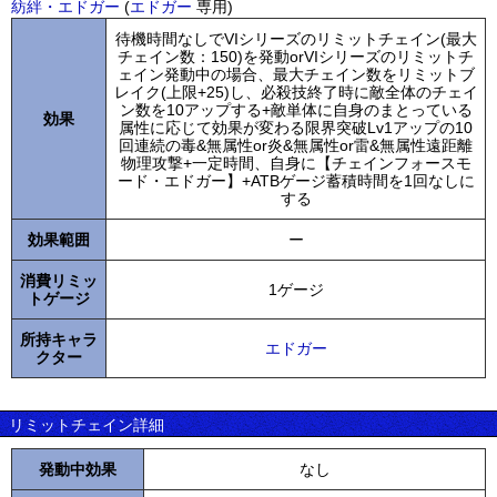
紡絆・エドガー
(
エドガー
専用)
待機時間なしでVIシリーズのリミットチェイン(最大
チェイン数：150)を発動orVIシリーズのリミットチ
ェイン発動中の場合、最大チェイン数をリミットブ
レイク(上限+25)し、必殺技終了時に敵全体のチェイ
ン数を10アップする+敵単体に自身のまとっている
効果
属性に応じて効果が変わる限界突破Lv1アップの10
回連続の毒&無属性or炎&無属性or雷&無属性遠距離
物理攻撃+一定時間、自身に【チェインフォースモ
ード・エドガー】+ATBゲージ蓄積時間を1回なしに
する
効果範囲
ー
消費リミッ
1ゲージ
トゲージ
所持キャラ
エドガー
クター
リミットチェイン詳細
発動中効果
なし