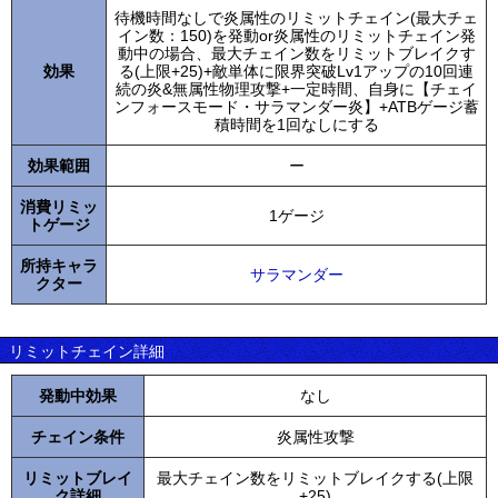
待機時間なしで炎属性のリミットチェイン(最大チェ
イン数：150)を発動or炎属性のリミットチェイン発
動中の場合、最大チェイン数をリミットブレイクす
効果
る(上限+25)+敵単体に限界突破Lv1アップの10回連
続の炎&無属性物理攻撃+一定時間、自身に【チェイ
ンフォースモード・サラマンダー炎】+ATBゲージ蓄
積時間を1回なしにする
効果範囲
ー
消費リミッ
1ゲージ
トゲージ
所持キャラ
サラマンダー
クター
リミットチェイン詳細
発動中効果
なし
チェイン条件
炎属性攻撃
リミットブレイ
最大チェイン数をリミットブレイクする(上限
ク詳細
+25)