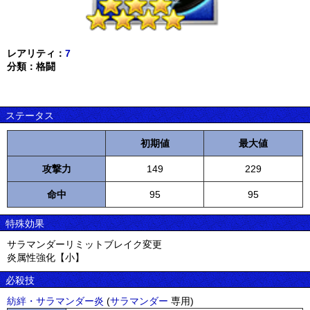
レアリティ：
7
分類：格闘
ステータス
初期値
最大値
攻撃力
149
229
命中
95
95
特殊効果
サラマンダーリミットブレイク変更
炎属性強化【小】
必殺技
紡絆・サラマンダー炎
(
サラマンダー
専用)