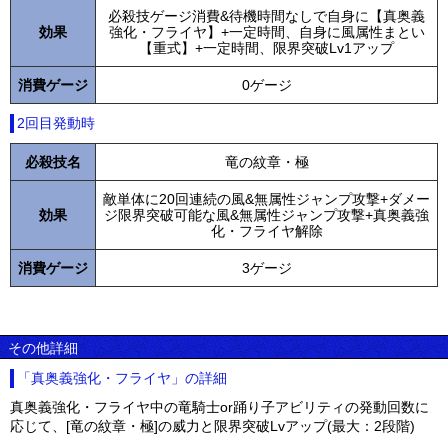
必殺技ゲージ消費&待機時間なしで自身に【真奥義
効果
強化・フライヤ】+一定時間、自身に風属性まとい
【重式】+一定時間、限界突破Lv1アップ
消費ゲージ
0ゲージ
2回目発動時
必殺技名
竜の紋章・極
敵単体に20回連続の風&無属性ジャンプ攻撃+ダメー
効果
ジ限界突破可能な風&無属性ジャンプ攻撃+真奥義強
化・フライヤ解除
消費ゲージ
3ゲージ
その他詳細
「真奥義強化・フライヤ」の詳細
真奥義強化・フライヤ中の竜騎士or踊り子アビリティの発動回数に
応じて、[竜の紋章・極]の威力と限界突破Lvアップ(最大：2段階)