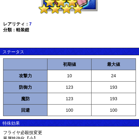
レアリティ：
7
分類：軽装鎧
ステータス
初期値
最大値
攻撃力
10
24
防御力
123
193
魔防
123
193
回避
100
100
特殊効果
フライヤ必殺技変更
風属性強化【小】