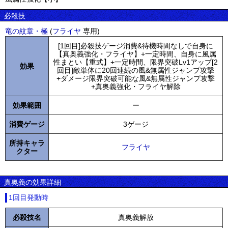
必殺技
竜の紋章・極
(
フライヤ
専用)
[1回目]必殺技ゲージ消費&待機時間なしで自身に
【真奥義強化・フライヤ】+一定時間、自身に風属
性まとい【重式】+一定時間、限界突破Lv1アップ[2
効果
回目]敵単体に20回連続の風&無属性ジャンプ攻撃
+ダメージ限界突破可能な風&無属性ジャンプ攻撃
+真奥義強化・フライヤ解除
効果範囲
ー
消費ゲージ
3ゲージ
所持キャラ
フライヤ
クター
真奥義の効果詳細
1回目発動時
必殺技名
真奥義解放