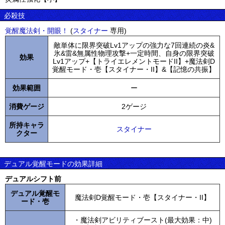
必殺技
覚醒魔法剣・開眼！
(
スタイナー
専用)
敵単体に限界突破Lv1アップの強力な7回連続の炎&
氷&雷&無属性物理攻撃+一定時間、自身の限界突破
効果
Lv1アップ+【トライエレメントモードII】+魔法剣D
覚醒モード・壱【スタイナー・II】&【記憶の共振】
効果範囲
ー
消費ゲージ
2ゲージ
所持キャラ
スタイナー
クター
デュアル覚醒モードの効果詳細
デュアルシフト前
デュアル覚醒モ
魔法剣D覚醒モード・壱【スタイナー・II】
ード・壱
・魔法剣アビリティブースト(最大効果：中)