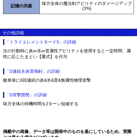
味方全体の魔法剣アビリティのダメージアップ
記憶の共振
(3%)
その他詳細
「トライエレメントモードII」の詳細
次の行動時に炎or氷or雷属性アビリティを使用すると一定時間、属
性に応じたまとい【重式】を付与
「D連続氷炎雷鳴剣」の詳細
敵単体に6回連続の炎&氷&雷&無属性物理攻撃
「D突撃態勢」の詳細
味方全体の待機時間を2ターン短縮する
掲載中の画像、データ等は開発中のものを基にしているため、実際