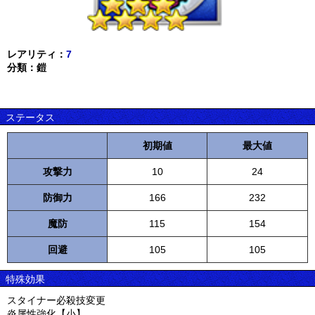
レアリティ：
7
分類：鎧
ステータス
初期値
最大値
攻撃力
10
24
防御力
166
232
魔防
115
154
回避
105
105
特殊効果
スタイナー必殺技変更
炎属性強化【小】