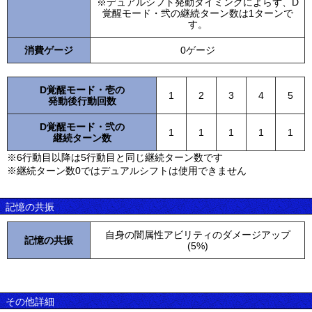
※デュアルシフト発動タイミングによらず、D
覚醒モード・弐の継続ターン数は1ターンで
す。
消費ゲージ
0ゲージ
D覚醒モード・壱の
1
2
3
4
5
発動後行動回数
D覚醒モード・弐の
1
1
1
1
1
継続ターン数
※6行動目以降は5行動目と同じ継続ターン数です
※継続ターン数0ではデュアルシフトは使用できません
記憶の共振
自身の闇属性アビリティのダメージアップ
記憶の共振
(5%)
その他詳細