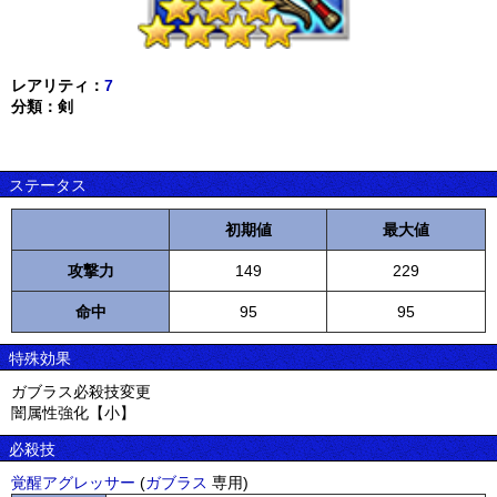
レアリティ：
7
分類：剣
ステータス
初期値
最大値
攻撃力
149
229
命中
95
95
特殊効果
ガブラス必殺技変更
闇属性強化【小】
必殺技
覚醒アグレッサー
(
ガブラス
専用)