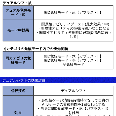
デュアルシフト後
デュアル覚醒モ
闇D覚醒モード・弐【ガブラス・II】
ード・弐
・闇属性アビリティブースト(最大効果：中)
・闇属性アビリティの待機時間がなしになる
モード中効果
・闇属性アビリティ使用時に追撃[D憎悪に満ち
し者]
同カテゴリの覚醒モード内での優先度順
闇D覚醒モード・弐【ガブラス・II】
同カテゴリの覚
闇D覚醒モード・壱【ガブラス・II】
醒モード
闇覚醒モード
デュアルシフトの効果詳細
必殺技名
デュアルシフト
・必殺技ゲージ消費&待機時間なしで自身の
ATBゲージの蓄積時間を1回なしにする
・自身に闇D覚醒モード・弐【ガブラス・II】
効果
を付与