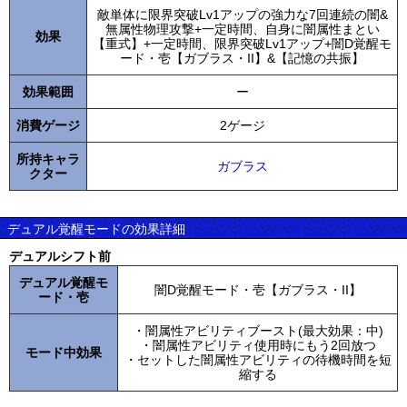
敵単体に限界突破Lv1アップの強力な7回連続の闇&
無属性物理攻撃+一定時間、自身に闇属性まとい
効果
【重式】+一定時間、限界突破Lv1アップ+闇D覚醒モ
ード・壱【ガブラス・II】&【記憶の共振】
効果範囲
ー
消費ゲージ
2ゲージ
所持キャラ
ガブラス
クター
デュアル覚醒モードの効果詳細
デュアルシフト前
デュアル覚醒モ
闇D覚醒モード・壱【ガブラス・II】
ード・壱
・闇属性アビリティブースト(最大効果：中)
・闇属性アビリティ使用時にもう2回放つ
モード中効果
・セットした闇属性アビリティの待機時間を短
縮する