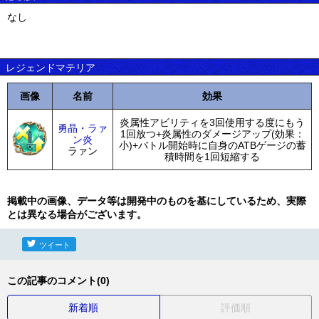
なし
レジェンドマテリア
画像
名前
効果
炎属性アビリティを3回使用する度にもう
勇晶・ラァ
1回放つ+炎属性のダメージアップ(効果：
ン炎
小)+バトル開始時に自身のATBゲージの蓄
ラァン
積時間を1回短縮する
掲載中の画像、データ等は開発中のものを基にしているため、実際
とは異なる場合がございます。
ツイート
この記事のコメント(0)
新着順
評価順