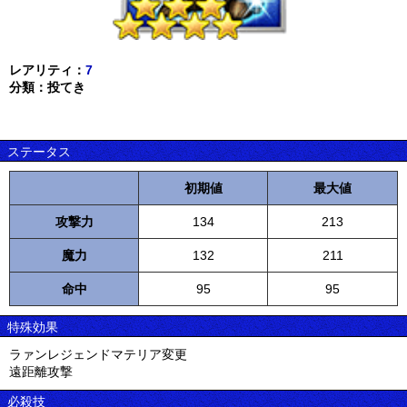
レアリティ：
7
分類：投てき
ステータス
初期値
最大値
攻撃力
134
213
魔力
132
211
命中
95
95
特殊効果
ラァンレジェンドマテリア変更
遠距離攻撃
必殺技