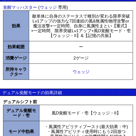
覚醒マッハスター
(
ウェッジ
専用)
敵単体に自身のステータスで種別が変わる限界突破
Lv1アップの強力な7回連続の風&無属性物理攻撃or
効果
魔法攻撃+一定時間、自身に風属性まとい【重式】
+一定時間、限界突破Lv1アップ+風D覚醒モード・壱
【ウェッジ・II】&【記憶の共振】
効果範囲
ー
消費ゲージ
2ゲージ
所持キャラ
ウェッジ
クター
デュアル覚醒モードの効果詳細
デュアルシフト前
デュアル覚醒モ
風D覚醒モード・壱【ウェッジ・II】
ード・壱
・風属性アビリティブースト(最大効果：中)
モード中効果
・風属性アビリティ使用時にもう2回放つ