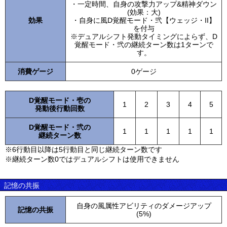
・一定時間、自身の攻撃力アップ&精神ダウン
(効果：大)
効果
・自身に風D覚醒モード・弐【ウェッジ・II】
を付与
※デュアルシフト発動タイミングによらず、D
覚醒モード・弐の継続ターン数は1ターンで
す。
消費ゲージ
0ゲージ
D覚醒モード・壱の
1
2
3
4
5
発動後行動回数
D覚醒モード・弐の
1
1
1
1
1
継続ターン数
※6行動目以降は5行動目と同じ継続ターン数です
※継続ターン数0ではデュアルシフトは使用できません
記憶の共振
自身の風属性アビリティのダメージアップ
記憶の共振
(5%)