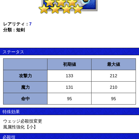
レアリティ：
7
分類：短剣
ステータス
初期値
最大値
攻撃力
133
212
魔力
131
210
命中
95
95
特殊効果
ウェッジ必殺技変更
風属性強化【小】
必殺技