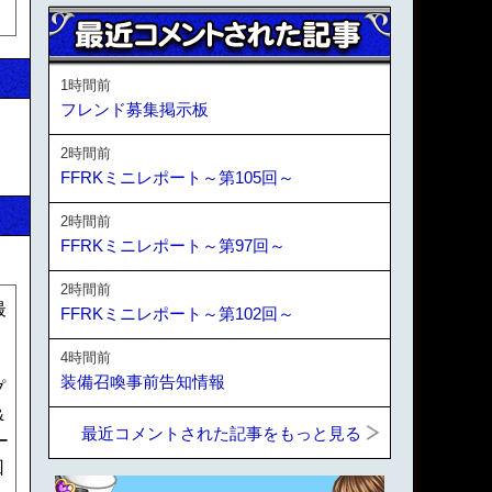
1時間前
フレンド募集掲示板
2時間前
FFRKミニレポート～第105回～
2時間前
FFRKミニレポート～第97回～
2時間前
最
FFRKミニレポート～第102回～
4時間前
装備召喚事前告知情報
プ
&
最近コメントされた記事をもっと見る
ー
回