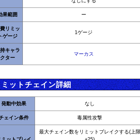
なしにする
効果範囲
ー
費リミッ
1ゲージ
トゲージ
持キャラ
マーカス
クター
リミットチェイン詳細
発動中効果
なし
チェイン条件
毒属性攻撃
最大チェイン数をリミットブレイクする(上
リミットブレイ
+25)