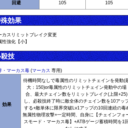
回避
105
105
特殊効果
ーカスリミットブレイク変更
属性強化【小】
必殺技
絆・マーカス毒
(
マーカス
専用)
待機時間なしで毒属性のリミットチェインを発動(
大：150)or毒属性のリミットチェイン発動中の場
合、最大チェイン数をリミットブレイク(上限+25)
し、必殺技終了時に敵全体のチェイン数を10アッ
効果
する+敵単体に限界突破Lv1アップの10回連続の毒
無属性物理攻撃+一定時間、自身に【チェインフォ
スモード・マーカス毒】+ATBゲージ蓄積時間を1