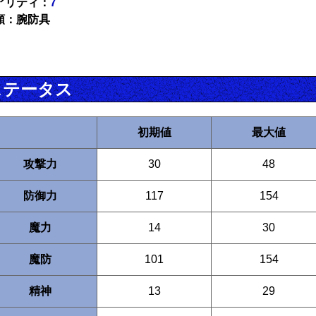
アリティ：
7
類：腕防具
ステータス
初期値
最大値
攻撃力
30
48
防御力
117
154
魔力
14
30
魔防
101
154
精神
13
29