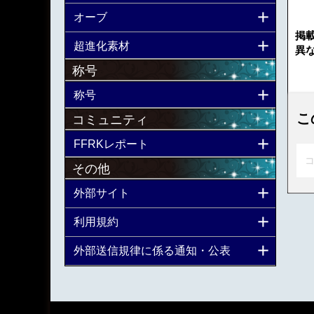
オーブ
掲
超進化素材
異
称号
称号
こ
コミュニティ
FFRKレポート
コ
その他
外部サイト
利用規約
外部送信規律に係る通知・公表