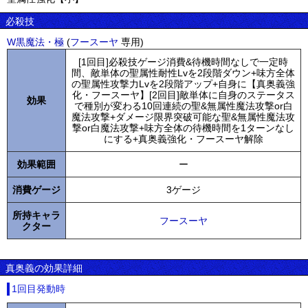
必殺技
W黒魔法・極
(
フースーヤ
専用)
[1回目]必殺技ゲージ消費&待機時間なしで一定時
間、敵単体の聖属性耐性Lvを2段階ダウン+味方全体
の聖属性攻撃力Lvを2段階アップ+自身に【真奥義強
化・フースーヤ】[2回目]敵単体に自身のステータス
効果
で種別が変わる10回連続の聖&無属性魔法攻撃or白
魔法攻撃+ダメージ限界突破可能な聖&無属性魔法攻
撃or白魔法攻撃+味方全体の待機時間を1ターンなし
にする+真奥義強化・フースーヤ解除
効果範囲
ー
消費ゲージ
3ゲージ
所持キャラ
フースーヤ
クター
真奥義の効果詳細
1回目発動時