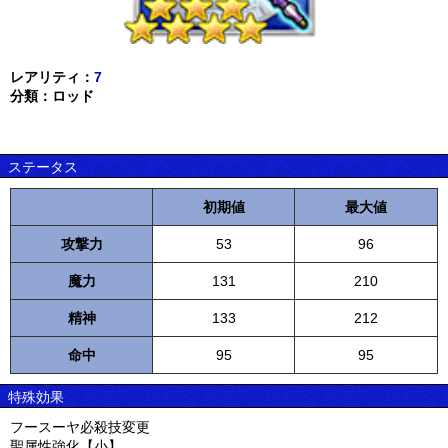
レアリティ：
7
分類：ロッド
ステータス
初期値
最大値
攻撃力
53
96
魔力
131
210
精神
133
212
命中
95
95
特殊効果
フースーヤ必殺技変更
聖属性強化【小】