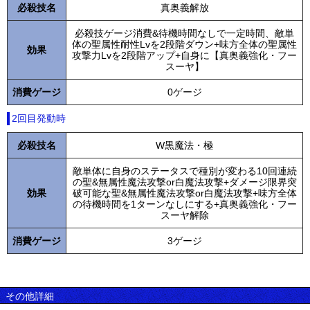
必殺技名
真奥義解放
必殺技ゲージ消費&待機時間なしで一定時間、敵単
体の聖属性耐性Lvを2段階ダウン+味方全体の聖属性
効果
攻撃力Lvを2段階アップ+自身に【真奥義強化・フー
スーヤ】
消費ゲージ
0ゲージ
2回目発動時
必殺技名
W黒魔法・極
敵単体に自身のステータスで種別が変わる10回連続
の聖&無属性魔法攻撃or白魔法攻撃+ダメージ限界突
効果
破可能な聖&無属性魔法攻撃or白魔法攻撃+味方全体
の待機時間を1ターンなしにする+真奥義強化・フー
スーヤ解除
消費ゲージ
3ゲージ
その他詳細