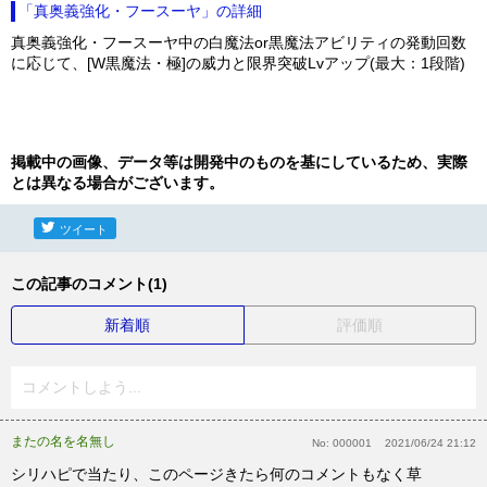
「真奥義強化・フースーヤ」の詳細
真奥義強化・フースーヤ中の白魔法or黒魔法アビリティの発動回数
に応じて、[W黒魔法・極]の威力と限界突破Lvアップ(最大：1段階)
掲載中の画像、データ等は開発中のものを基にしているため、実際
とは異なる場合がございます。
ツイート
この記事のコメント(1)
新着順
評価順
コメントしよう...
またの名を名無し
No:
000001
2021/06/24 21:12
シリハピで当たり、このページきたら何のコメントもなく草