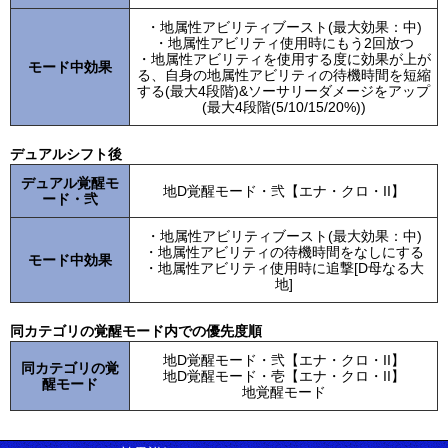
・地属性アビリティブースト(最大効果：中)
・地属性アビリティ使用時にもう2回放つ
・地属性アビリティを使用する度に効果が上が
モード中効果
る、自身の地属性アビリティの待機時間を短縮
する(最大4段階)&ソーサリーダメージをアップ
(最大4段階(5/10/15/20%))
デュアルシフト後
デュアル覚醒モ
地D覚醒モード・弐【エナ・クロ・II】
ード・弐
・地属性アビリティブースト(最大効果：中)
・地属性アビリティの待機時間をなしにする
モード中効果
・地属性アビリティ使用時に追撃[D母なる大
地]
同カテゴリの覚醒モード内での優先度順
地D覚醒モード・弐【エナ・クロ・II】
同カテゴリの覚
地D覚醒モード・壱【エナ・クロ・II】
醒モード
地覚醒モード