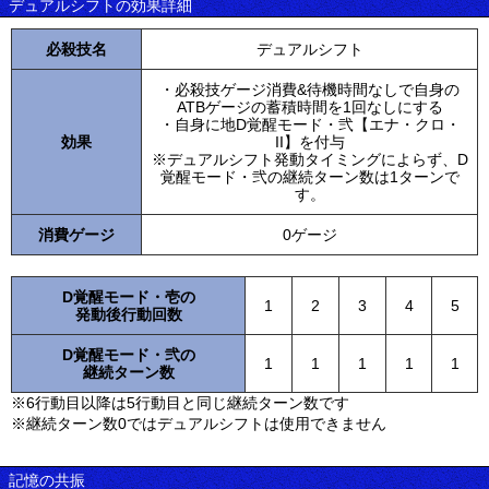
デュアルシフトの効果詳細
必殺技名
デュアルシフト
・必殺技ゲージ消費&待機時間なしで自身の
ATBゲージの蓄積時間を1回なしにする
・自身に地D覚醒モード・弐【エナ・クロ・
効果
II】を付与
※デュアルシフト発動タイミングによらず、D
覚醒モード・弐の継続ターン数は1ターンで
す。
消費ゲージ
0ゲージ
D覚醒モード・壱の
1
2
3
4
5
発動後行動回数
D覚醒モード・弐の
1
1
1
1
1
継続ターン数
※6行動目以降は5行動目と同じ継続ターン数です
※継続ターン数0ではデュアルシフトは使用できません
記憶の共振