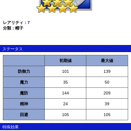
レアリティ：
7
分類：帽子
ステータス
初期値
最大値
防御力
101
139
魔力
35
50
魔防
144
209
精神
24
39
回避
105
105
特殊効果