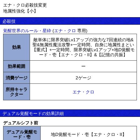
エナ・クロ必殺技変更
地属性強化【小】
必殺技
覚醒世界のルール・星砕
(
エナ・クロ
専用)
敵単体に限界突破Lv1アップの強力な7回連続の地&
聖&無属性魔法攻撃+一定時間、自身に地属性まとい
効果
【重式】+一定時間、限界突破Lv1アップ+地D覚醒モ
ード・壱【エナ・クロ・II】&【記憶の共振】
効果範囲
ー
消費ゲージ
2ゲージ
所持キャラ
エナ・クロ
クター
デュアル覚醒モードの効果詳細
デュアルシフト前
デュアル覚醒モ
地D覚醒モード・壱【エナ・クロ・II】
ード・壱