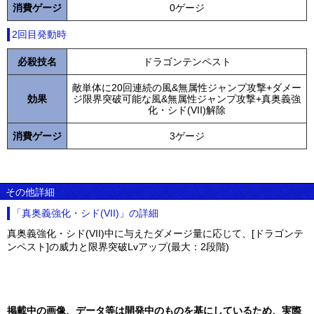
消費ゲージ
0ゲージ
2回目発動時
必殺技名
ドラゴンテンペスト
敵単体に20回連続の風&無属性ジャンプ攻撃+ダメー
効果
ジ限界突破可能な風&無属性ジャンプ攻撃+真奥義強
化・シド(VII)解除
消費ゲージ
3ゲージ
その他詳細
「真奥義強化・シド(VII)」の詳細
真奥義強化・シド(VII)中に与えたダメージ量に応じて、[ドラゴンテ
ンペスト]の威力と限界突破Lvアップ(最大：2段階)
掲載中の画像、データ等は開発中のものを基にしているため、実際