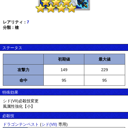
レアリティ：
7
分類：槍
ステータス
初期値
最大値
攻撃力
149
229
命中
95
95
特殊効果
シド(VII)必殺技変更
風属性強化【小】
必殺技
ドラゴンテンペスト
(
シド(VII)
専用)