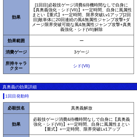
[1回目]必殺技ゲージ消費&待機時間なしで自身に
【真奥義強化・シド(VII)】+一定時間、自身に風属性
まとい【重式】+一定時間、限界突破Lv1アップ[2回
効果
目]敵単体に20回連続の風&無属性ジャンプ攻撃+ダ
メージ限界突破可能な風&無属性ジャンプ攻撃+真奥
義強化・シド(VII)解除
効果範囲
ー
消費ゲージ
3ゲージ
所持キャラ
シド(VII)
クター
真奥義の効果詳細
1回目発動時
必殺技名
真奥義解放
必殺技ゲージ消費&待機時間なしで自身に【真奥義
効果
強化・シド(VII)】+一定時間、自身に風属性まとい
【重式】+一定時間、限界突破Lv1アップ