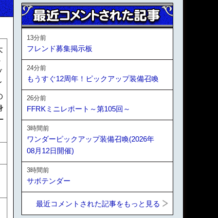
13分前
フレンド募集掲示板
大
チ
24分前
ブ
もうすぐ12周年！ピックアップ装備召喚
イ
の
26分前
身
FFRKミニレポート～第105回～
ー
3時間前
ワンダーピックアップ装備召喚(2026年
08月12日開催)
3時間前
サボテンダー
最近コメントされた記事をもっと見る