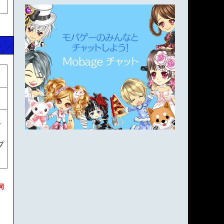
限
プ
同