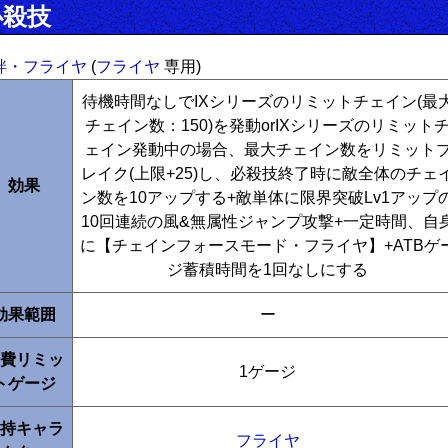
必殺技
絆・フライヤ
(
フライヤ
専用)
待機時間なしでIXシリーズのリミットチェイン(最
チェイン数：150)を発動orIXシリーズのリミット
ェイン発動中の場合、最大チェイン数をリミット
レイク(上限+25)し、必殺技終了時に敵全体のチェ
効果
ン数を10アップする+敵単体に限界突破Lv1アップ
10回連続の風&無属性ジャンプ攻撃+一定時間、自
に【チェインフォースモード・フライヤ】+ATBゲ
ジ蓄積時間を1回なしにする
効果範囲
ー
費リミッ
1ゲージ
トゲージ
持キャラ
フライヤ