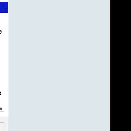
ラ
は
順