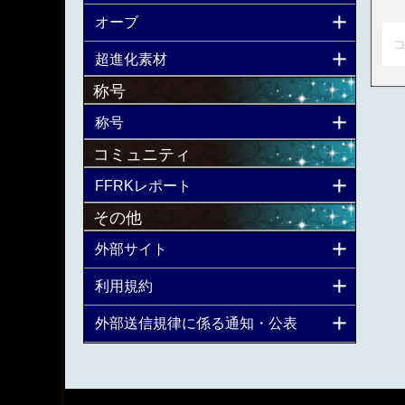
オーブ
コ
超進化素材
称号
称号
コミュニティ
FFRKレポート
その他
外部サイト
利用規約
外部送信規律に係る通知・公表