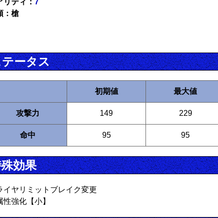
アリティ：
7
類：槍
ステータス
初期値
最大値
攻撃力
149
229
命中
95
95
特殊効果
ライヤリミットブレイク変更
属性強化【小】