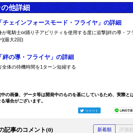
その他詳細
「チェインフォースモード・フライヤ」の詳細
身が竜騎士or踊り子アビリティを使用する度に追撃[絆の導・フ
](最大2回)
「絆の導・フライヤ」の詳細
方全体の待機時間を1ターン短縮する
載中の画像、データ等は開発中のものを基にしているため、実際と
なる場合がございます。
ツイート
の記事のコメント(0)
新着順
評価