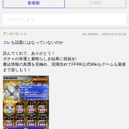
新着順
評価順
コメントしよう...
アンビバレント
No:
000001
2022/11/11 01:28
コレも話題にはなっていないのか
読んでくれて、ありがとう！
ガチャの幸運と素晴らしき結果に祝福を!
書込情報の真贋を見極め、清濁含めてFFRK公式Wikiもゲームも最後
まで楽しもう！