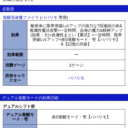
必殺技
覚醒迅速魔ファイラ
(
パパリモ
専用)
敵単体に限界突破Lv1アップの強力な7回連続の炎&
無属性魔法攻撃+一定時間、自身の魔力&精神アップ
効果
(効果：大)+炎属性まとい【重式】+一定時間、限界
突破Lv1アップ+炎D覚醒モード・壱【パパリモ】
&【記憶の共振】
効果範囲
ー
消費ゲージ
2ゲージ
所持キャラ
パパリモ
クター
デュアル覚醒モードの効果詳細
デュアルシフト前
デュアル覚醒モ
炎D覚醒モード・壱【パパリモ】
ード・壱