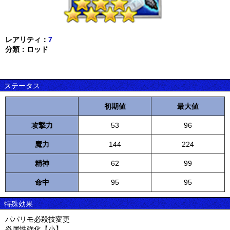
レアリティ：
7
分類：ロッド
ステータス
初期値
最大値
攻撃力
53
96
魔力
144
224
精神
62
99
命中
95
95
特殊効果
パパリモ必殺技変更
炎属性強化【小】