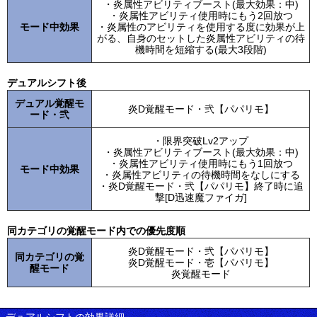
・炎属性アビリティブースト(最大効果：中)
・炎属性アビリティ使用時にもう2回放つ
モード中効果
・炎属性のアビリティを使用する度に効果が上
がる、自身のセットした炎属性アビリティの待
機時間を短縮する(最大3段階)
デュアルシフト後
デュアル覚醒モ
炎D覚醒モード・弐【パパリモ】
ード・弐
・限界突破Lv2アップ
・炎属性アビリティブースト(最大効果：中)
・炎属性アビリティ使用時にもう1回放つ
モード中効果
・炎属性アビリティの待機時間をなしにする
・炎D覚醒モード・弐【パパリモ】終了時に追
撃[D迅速魔ファイガ]
同カテゴリの覚醒モード内での優先度順
炎D覚醒モード・弐【パパリモ】
同カテゴリの覚
炎D覚醒モード・壱【パパリモ】
醒モード
炎覚醒モード