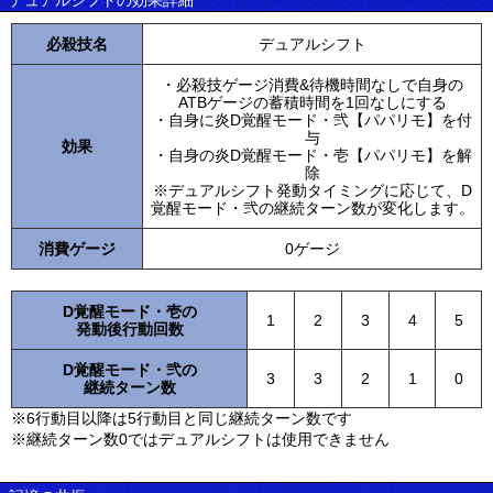
デュアルシフトの効果詳細
必殺技名
デュアルシフト
・必殺技ゲージ消費&待機時間なしで自身の
ATBゲージの蓄積時間を1回なしにする
・自身に炎D覚醒モード・弐【パパリモ】を付
与
効果
・自身の炎D覚醒モード・壱【パパリモ】を解
除
※デュアルシフト発動タイミングに応じて、D
覚醒モード・弐の継続ターン数が変化します。
消費ゲージ
0ゲージ
D覚醒モード・壱の
1
2
3
4
5
発動後行動回数
D覚醒モード・弐の
3
3
2
1
0
継続ターン数
※6行動目以降は5行動目と同じ継続ターン数です
※継続ターン数0ではデュアルシフトは使用できません