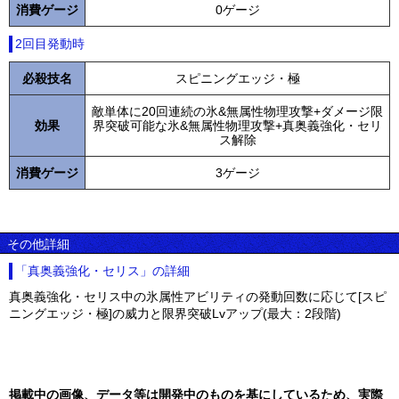
消費ゲージ
0ゲージ
2回目発動時
必殺技名
スピニングエッジ・極
敵単体に20回連続の氷&無属性物理攻撃+ダメージ限
効果
界突破可能な氷&無属性物理攻撃+真奥義強化・セリ
ス解除
消費ゲージ
3ゲージ
その他詳細
「真奥義強化・セリス」の詳細
真奥義強化・セリス中の氷属性アビリティの発動回数に応じて[スピ
ニングエッジ・極]の威力と限界突破Lvアップ(最大：2段階)
掲載中の画像、データ等は開発中のものを基にしているため、実際