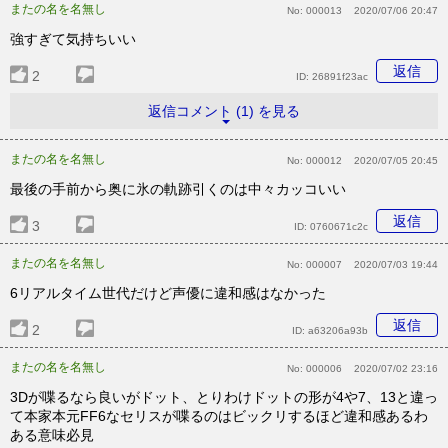
またの名を名無し
No:
000013
2020/07/06 20:47
強すぎて気持ちいい
返信
2
ID:
26891f23ac
返信コメント (1) を見る
またの名を名無し
No:
000012
2020/07/05 20:45
最後の手前から奥に氷の軌跡引くのは中々カッコいい
返信
3
ID:
0760671c2c
またの名を名無し
No:
000007
2020/07/03 19:44
6リアルタイム世代だけど声優に違和感はなかった
返信
2
ID:
a63206a93b
またの名を名無し
No:
000006
2020/07/02 23:16
3Dが喋るなら良いがドット、とりわけドットの形が4や7、13と違っ
て本家本元FF6なセリスが喋るのはビックリするほど違和感あるわ
ある意味必見