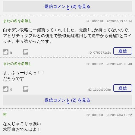
返信コメント (2) を見る
またの名を名無し
No:
000018
2020/08/13 08:14
白オデン攻略に一躍買ってくれました。覚醒1しか持ってないので、
アビリティダブルとの併用で疑似覚醒運用して途中から覚醒1とスイ
ッチ。中々強かったです。
返信
5
ID:
0760671c2c
またの名を名無し
No:
000002
2020/07/01 00:48
ま、ふぅーけんっ！！
だそうです
返信
4
ID:
1320c3005e
返信コメント (2) を見る
村
No:
000008
2020/07/04 19:22
なんじゃこりゃ強い
氷弱白おでんはよ！