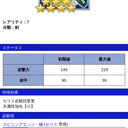
レアリティ：
7
分類：剣
ステータス
初期値
最大値
攻撃力
149
229
命中
95
95
特殊効果
セリス必殺技変更
氷属性強化【小】
必殺技
スピニングエッジ・極
(
セリス
専用)