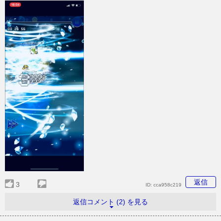
返信
3
ID:
cca958c219
返信コメント (2) を見る