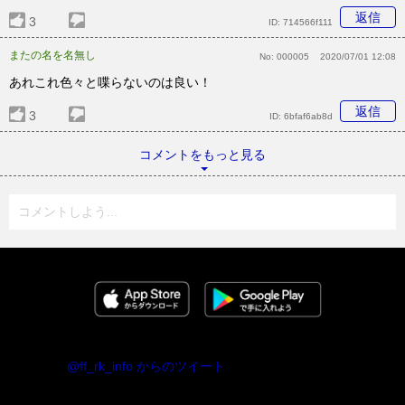
返信
3
ID:
714566f111
またの名を名無し
No:
000005
2020/07/01 12:08
あれこれ色々と喋らないのは良い！
返信
3
ID:
6bfaf6ab8d
コメントをもっと見る
コメントしよう...
@ff_rk_info からのツイート