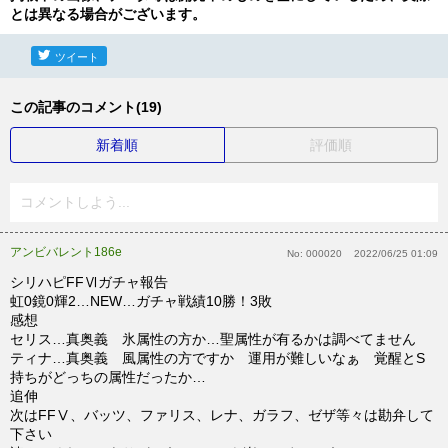
とは異なる場合がございます。
ツイート
この記事のコメント(19)
新着順
評価順
コメントしよう...
アンビバレント186e
No:
000020
2022/06/25 01:09
シリハピFFⅥガチャ報告
虹0鏡0輝2…NEW…ガチャ戦績10勝！3敗
感想
セリス…真奥義 氷属性の方か…聖属性が有るかは調べてません
ティナ…真奥義 風属性の方ですか 運用が難しいなぁ 覚醒とS
持ちがどっちの属性だったか…
追伸
次はFFⅤ、バッツ、ファリス、レナ、ガラフ、ゼザ等々は勘弁して
下さい