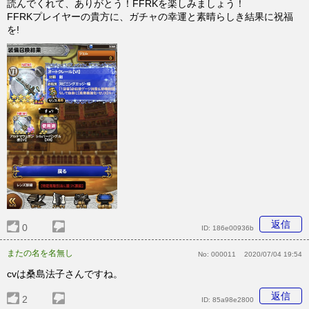
読んでくれて、ありがとう！FFRKを楽しみましょう！
FFRKプレイヤーの貴方に、ガチャの幸運と素晴らしき結果に祝福
を!
返信
0
ID:
186e00936b
またの名を名無し
No:
000011
2020/07/04 19:54
cvは桑島法子さんですね。
返信
2
ID:
85a98e2800