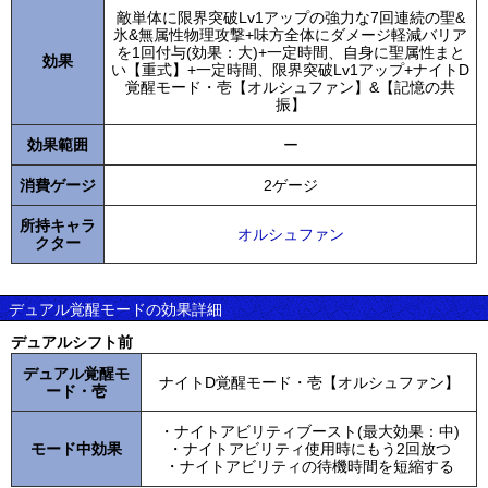
敵単体に限界突破Lv1アップの強力な7回連続の聖&
氷&無属性物理攻撃+味方全体にダメージ軽減バリア
を1回付与(効果：大)+一定時間、自身に聖属性まと
効果
い【重式】+一定時間、限界突破Lv1アップ+ナイトD
覚醒モード・壱【オルシュファン】&【記憶の共
振】
効果範囲
ー
消費ゲージ
2ゲージ
所持キャラ
オルシュファン
クター
デュアル覚醒モードの効果詳細
デュアルシフト前
デュアル覚醒モ
ナイトD覚醒モード・壱【オルシュファン】
ード・壱
・ナイトアビリティブースト(最大効果：中)
モード中効果
・ナイトアビリティ使用時にもう2回放つ
・ナイトアビリティの待機時間を短縮する