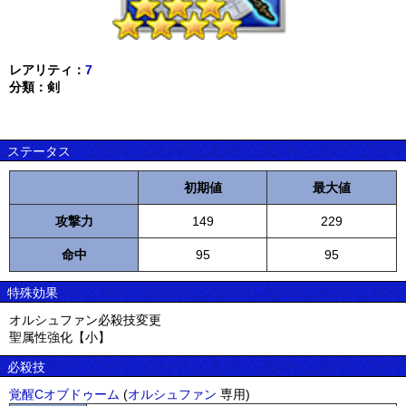
レアリティ：
7
分類：剣
ステータス
初期値
最大値
攻撃力
149
229
命中
95
95
特殊効果
オルシュファン必殺技変更
聖属性強化【小】
必殺技
覚醒Cオブドゥーム
(
オルシュファン
専用)