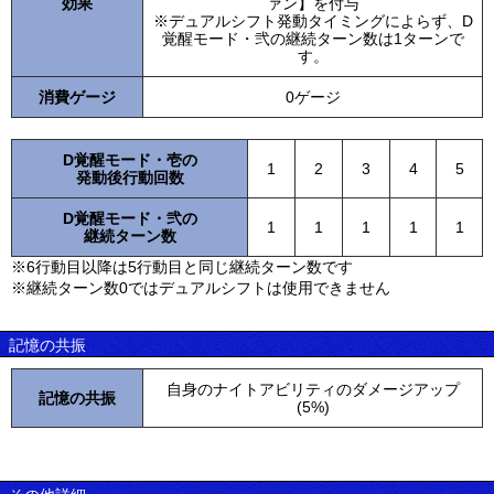
効果
ァン】を付与
※デュアルシフト発動タイミングによらず、D
覚醒モード・弐の継続ターン数は1ターンで
す。
消費ゲージ
0ゲージ
D覚醒モード・壱の
1
2
3
4
5
発動後行動回数
D覚醒モード・弐の
1
1
1
1
1
継続ターン数
※6行動目以降は5行動目と同じ継続ターン数です
※継続ターン数0ではデュアルシフトは使用できません
記憶の共振
自身のナイトアビリティのダメージアップ
記憶の共振
(5%)