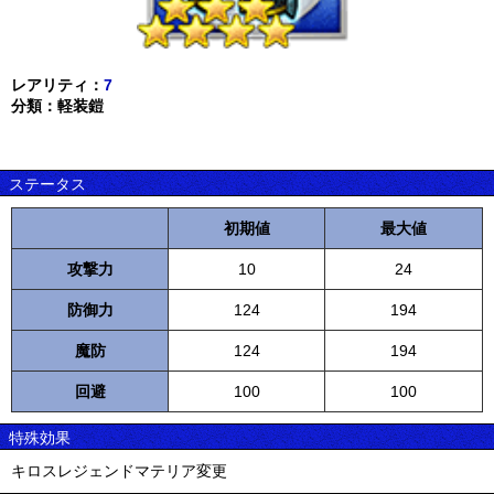
レアリティ：
7
分類：軽装鎧
ステータス
初期値
最大値
攻撃力
10
24
防御力
124
194
魔防
124
194
回避
100
100
特殊効果
キロスレジェンドマテリア変更