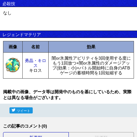
必殺技
なし
レジェンドマテリア
画像
名前
効果
闇or氷属性アビリティを3回使用する度に
勇晶・キロ
もう1回放つ+闇or氷属性のダメージアッ
ス
プ(効果：小)+バトル開始時に自身のATB
キロス
ゲージの蓄積時間を1回短縮する
掲載中の画像、データ等は開発中のものを基にしているため、実際
とは異なる場合がございます。
ツイート
この記事のコメント(0)