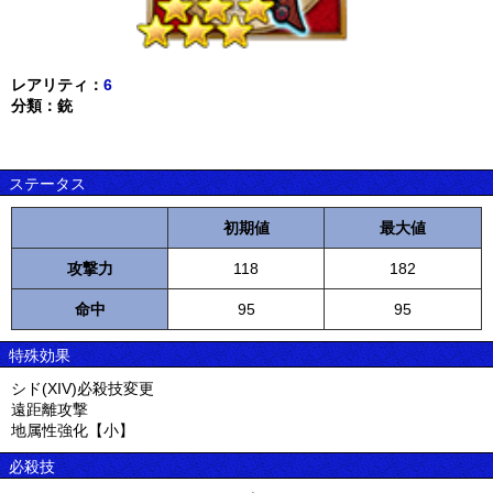
レアリティ：
6
分類：銃
ステータス
初期値
最大値
攻撃力
118
182
命中
95
95
特殊効果
シド(XIV)必殺技変更
遠距離攻撃
地属性強化【小】
必殺技