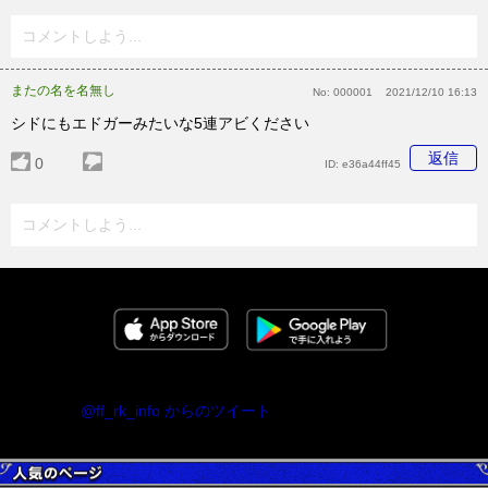
コメントしよう...
またの名を名無し
No:
000001
2021/12/10 16:13
シドにもエドガーみたいな5連アビください
返信
0
ID:
e36a44ff45
コメントしよう...
@ff_rk_info からのツイート