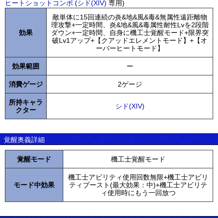
ヒートショットコンボ
(
シド(XIV)
専用)
敵単体に15回連続の炎&地&風&毒&無属性遠距離物
理攻撃+一定時間、炎&地&風&毒属性耐性Lvを2段階
効果
ダウン+一定時間、自身に機工士覚醒モード+限界突
破Lv1アップ+【クアッドエレメントモード】+【オ
ーバーヒートモード】
効果範囲
ー
消費ゲージ
2ゲージ
所持キャラ
シド(XIV)
クター
覚醒奥義詳細
覚醒モード
機工士覚醒モード
機工士アビリティ使用回数無限+機工士アビリ
モード中効果
ティブースト(最大効果：中)+機工士アビリテ
ィ使用時にもう一回放つ