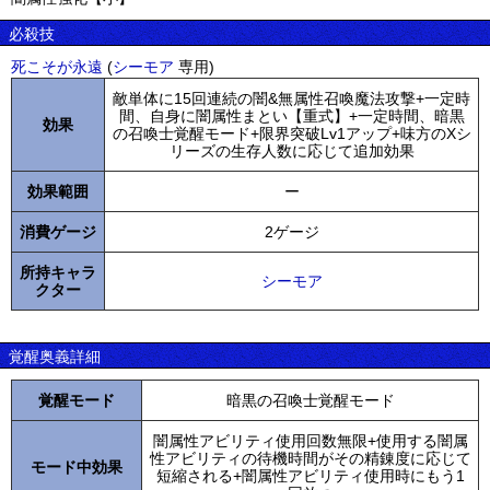
必殺技
死こそが永遠
(
シーモア
専用)
敵単体に15回連続の闇&無属性召喚魔法攻撃+一定時
間、自身に闇属性まとい【重式】+一定時間、暗黒
効果
の召喚士覚醒モード+限界突破Lv1アップ+味方のXシ
リーズの生存人数に応じて追加効果
効果範囲
ー
消費ゲージ
2ゲージ
所持キャラ
シーモア
クター
覚醒奥義詳細
覚醒モード
暗黒の召喚士覚醒モード
闇属性アビリティ使用回数無限+使用する闇属
性アビリティの待機時間がその精錬度に応じて
モード中効果
短縮される+闇属性アビリティ使用時にもう1