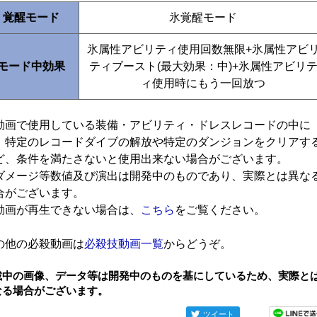
覚醒モード
氷覚醒モード
氷属性アビリティ使用回数無限+氷属性アビ
モード中効果
ティブースト(最大効果：中)+氷属性アビリ
ィ使用時にもう一回放つ
動画で使用している装備・アビリティ・ドレスレコードの中に
、特定のレコードダイブの解放や特定のダンジョンをクリアす
ど、条件を満たさないと使用出来ない場合がございます。
ダメージ等数値及び演出は開発中のものであり、実際とは異な
合がございます。
動画が再生できない場合は、
こちら
をご覧ください。
の他の必殺動画は
必殺技動画一覧
からどうぞ。
載中の画像、データ等は開発中のものを基にしているため、実際と
なる場合がございます。
ツイート