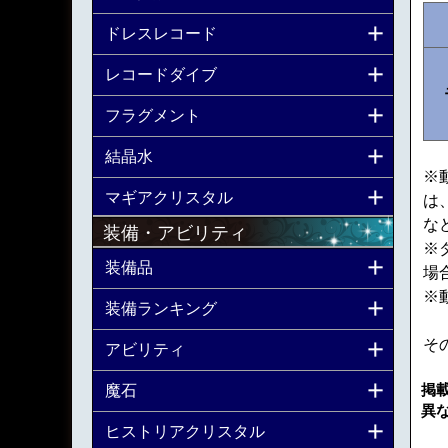
ドレスレコード
レコードダイブ
フラグメント
結晶水
※
マギアクリスタル
は
な
装備・アビリティ
※
装備品
場
※
装備ランキング
そ
アビリティ
掲
魔石
異
ヒストリアクリスタル