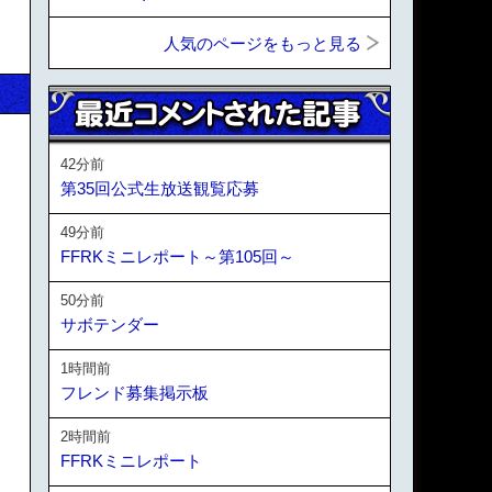
人気のページをもっと見る
42分前
第35回公式生放送観覧応募
49分前
FFRKミニレポート～第105回～
50分前
サボテンダー
1時間前
フレンド募集掲示板
2時間前
FFRKミニレポート