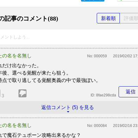
の記事のコメント(88)
新着順
評価
メントしよう...
たの名を名無し
No:
000059
2019/02/02 17
れだけ出なかった。
年後、選べる覚醒が来たら狙う。
時点で取り逃してる覚醒奥義の中で最強ぽい。
返信
3
ID:
8fae298cda
返信コメント (5) を見る
たの名を名無し
No:
000084
2019/02/16 23
れで魔石テュポーン攻略出来るかな？