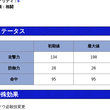
アリティ：
6
類：格闘
ステータス
初期値
最大値
攻撃力
134
198
防御力
28
28
命中
95
95
特殊効果
ノウ必殺技変更