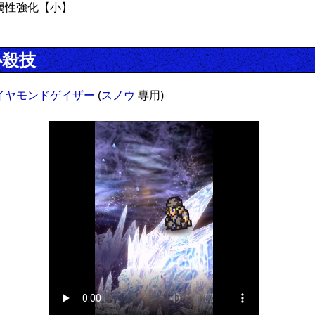
属性強化【小】
必殺技
イヤモンドゲイザー
(
スノウ
専用)