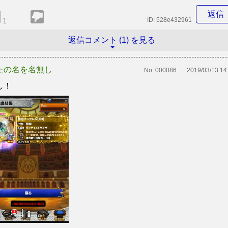
返信
1
ID:
528e432961
返信コメント (1) を見る
たの名を名無し
No:
000086
2019/03/13 14
し！