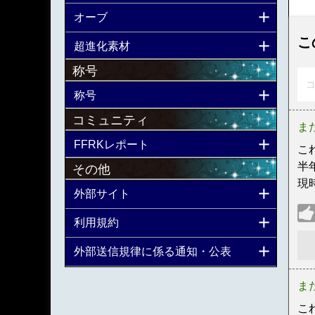
オーブ
こ
超進化素材
称号
コ
称号
コミュニティ
ま
FFRKレポート
こ
半
その他
現
外部サイト
利用規約
外部送信規律に係る通知・公表
ま
こ