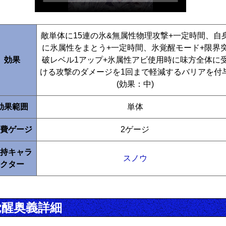
敵単体に15連の氷&無属性物理攻撃+一定時間、自
に氷属性をまとう+一定時間、氷覚醒モード+限界
効果
破レベル1アップ+氷属性アビ使用時に味方全体に
ける攻撃のダメージを1回まで軽減するバリアを付
(効果：中)
効果範囲
単体
費ゲージ
2ゲージ
持キャラ
スノウ
クター
覚醒奥義詳細