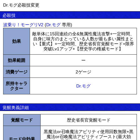
Dr.モグ必殺技変更
必殺技
波乗り！モーグリV2
(
Dr.モグ
専用)
敵単体に15回連続の全&無属性魔法攻撃+一定時間、
自身に味方のまとっている人数が最も多い属性まと
効果
い【重式】+一定時間、歴史省長官覚醒モード+限界
突破Lv1アップ+【歴史学の権威モード】
効果範囲
ー
消費ゲージ
2ゲージ
所持キャラ
Dr.モグ
クター
覚醒奥義詳細
覚醒モード
歴史省長官覚醒モード
黒魔法or召喚魔法アビリティ使用回数無限+黒
魔法or召喚魔法アビリティブースト(最大効
モード中効果