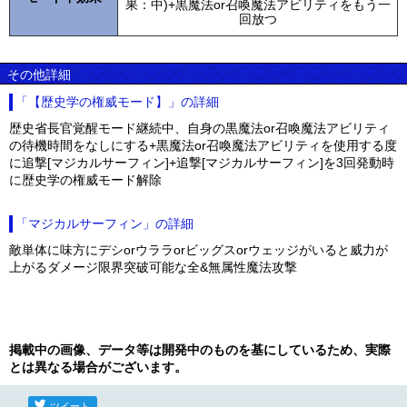
果：中)+黒魔法or召喚魔法アビリティをもう一
回放つ
その他詳細
「【歴史学の権威モード】」の詳細
歴史省長官覚醒モード継続中、自身の黒魔法or召喚魔法アビリティ
の待機時間をなしにする+黒魔法or召喚魔法アビリティを使用する度
に追撃[マジカルサーフィン]+追撃[マジカルサーフィン]を3回発動時
に歴史学の権威モード解除
「マジカルサーフィン」の詳細
敵単体に味方にデシorウララorビッグスorウェッジがいると威力が
上がるダメージ限界突破可能な全&無属性魔法攻撃
掲載中の画像、データ等は開発中のものを基にしているため、実際
とは異なる場合がございます。
ツイート