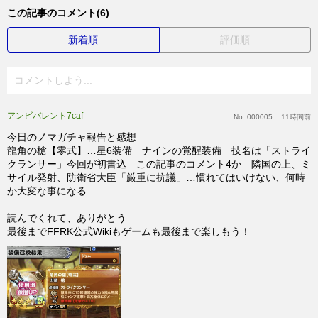
この記事のコメント(6)
新着順
評価順
コメントしよう...
アンビバレント7caf
No:
000005
11時間前
今日のノマガチャ報告と感想
龍角の槍【零式】…星6装備 ナインの覚醒装備 技名は「ストライ
クランサー」今回が初書込 この記事のコメント4か 隣国の上、ミ
サイル発射、防衛省大臣「厳重に抗議」…慣れてはいけない、何時
か大変な事になる
読んでくれて、ありがとう
最後までFFRK公式Wikiもゲームも最後まで楽しもう！