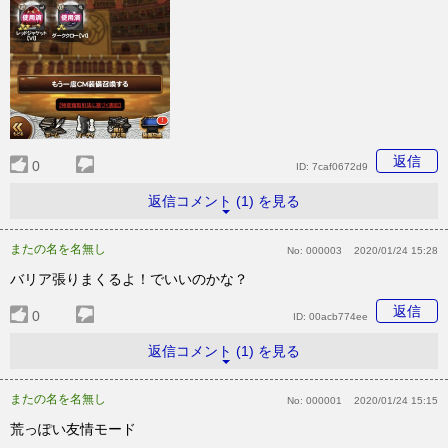
返信
0
ID:
7caf0672d9
返信コメント (1) を見る
またの名を名無し
No:
000003
2020/01/24 15:28
バリア張りまくるよ！でいいのかな？
返信
0
ID:
00acb774ee
返信コメント (1) を見る
またの名を名無し
No:
000001
2020/01/24 15:15
荒っぽい友情モード