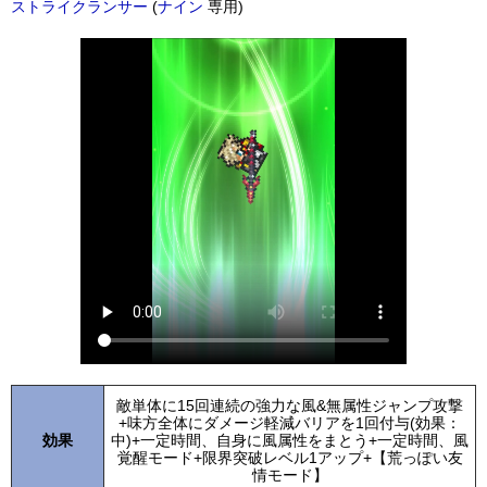
ストライクランサー
(
ナイン
専用)
敵単体に15回連続の強力な風&無属性ジャンプ攻撃
+味方全体にダメージ軽減バリアを1回付与(効果：
効果
中)+一定時間、自身に風属性をまとう+一定時間、風
覚醒モード+限界突破レベル1アップ+【荒っぽい友
情モード】