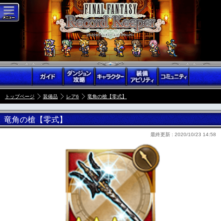
トップページ
装備品
レア6
竜角の槍【零式】
竜角の槍【零式】
最終更新 :
2020/10/23 14:58