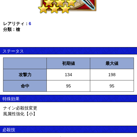
レアリティ：
6
分類：槍
ステータス
初期値
最大値
攻撃力
134
198
命中
95
95
特殊効果
ナイン必殺技変更
風属性強化【小】
必殺技