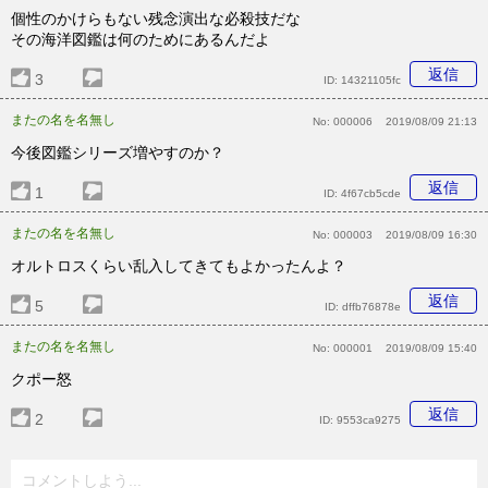
個性のかけらもない残念演出な必殺技だな
その海洋図鑑は何のためにあるんだよ
返信
3
ID:
14321105fc
またの名を名無し
No:
000006
2019/08/09 21:13
今後図鑑シリーズ増やすのか？
返信
1
ID:
4f67cb5cde
またの名を名無し
No:
000003
2019/08/09 16:30
オルトロスくらい乱入してきてもよかったんよ？
返信
5
ID:
dffb76878e
またの名を名無し
No:
000001
2019/08/09 15:40
クポー怒
返信
2
ID:
9553ca9275
コメントしよう...