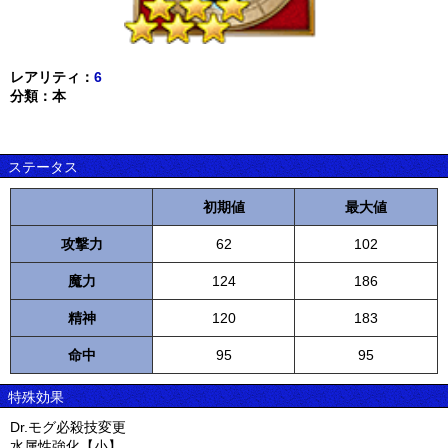
レアリティ：
6
分類：本
ステータス
初期値
最大値
攻撃力
62
102
魔力
124
186
精神
120
183
命中
95
95
特殊効果
Dr.モグ必殺技変更
水属性強化【小】