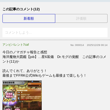
この記事のコメント(12)
新着順
評価順
コメントしよう...
アンビバレント7caf
No:
000014
2025/12/29 06:14
今日のノマガチャ報告と感想
海洋魔物大図鑑【job】…星6装備 Dr.モグの覚醒 この記事のコメ
ント(11)か
読んでくれて、ありがとう！
最後までFFRK公式Wikiもゲームも最後まで楽しもう！