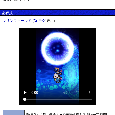
必殺技
マリンフィールド
(
Dr.モグ
専用)
敵単体に15回連続の水&無属性魔法攻撃+一定時間、