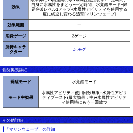
自身に水属性をまとう+一定時間、水覚醒モード+限
効果
界突破レベル1アップ+水属性アビリティを使用する
度に繰返し変わる追撃[マリンウェーブ]
効果範囲
ー
消費ゲージ
2ゲージ
所持キャラ
Dr.モグ
クター
覚醒奥義詳細
覚醒モード
水覚醒モード
水属性アビリティ使用回数無限+水属性アビリ
モード中効果
ティブースト(最大効果：中)+水属性アビリテ
ィ使用時にもう一回放つ
その他詳細
「マリンウェーブ」の詳細