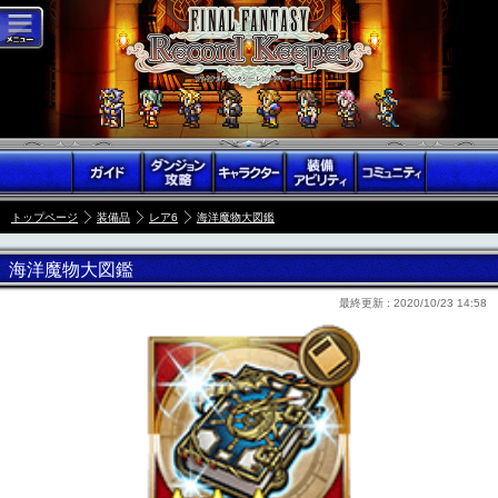
トップページ
装備品
レア6
海洋魔物大図鑑
海洋魔物大図鑑
最終更新 :
2020/10/23 14:58