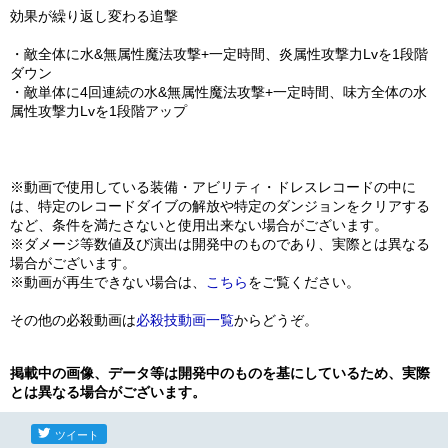
効果が繰り返し変わる追撃
・敵全体に水&無属性魔法攻撃+一定時間、炎属性攻撃力Lvを1段階
ダウン
・敵単体に4回連続の水&無属性魔法攻撃+一定時間、味方全体の水
属性攻撃力Lvを1段階アップ
※動画で使用している装備・アビリティ・ドレスレコードの中に
は、特定のレコードダイブの解放や特定のダンジョンをクリアする
など、条件を満たさないと使用出来ない場合がございます。
※ダメージ等数値及び演出は開発中のものであり、実際とは異なる
場合がございます。
※動画が再生できない場合は、
こちら
をご覧ください。
その他の必殺動画は
必殺技動画一覧
からどうぞ。
掲載中の画像、データ等は開発中のものを基にしているため、実際
とは異なる場合がございます。
ツイート