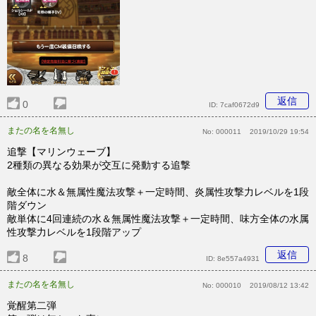
返信
0
ID:
7caf0672d9
またの名を名無し
No:
000011
2019/10/29 19:54
追撃【マリンウェーブ】
2種類の異なる効果が交互に発動する追撃
敵全体に水＆無属性魔法攻撃＋一定時間、炎属性攻撃力レベルを1段
階ダウン
敵単体に4回連続の水＆無属性魔法攻撃＋一定時間、味方全体の水属
性攻撃力レベルを1段階アップ
返信
8
ID:
8e557a4931
またの名を名無し
No:
000010
2019/08/12 13:42
覚醒第二弾