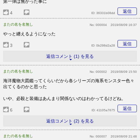
第一弾は無かった事に
返信
4
ID:
36331b08dd
またの名を名無し
No:
000004
2019/08/09 16:37
やっと纏えるようになった
返信
3
ID:
0b298d2a28
返信コメント (1) を見る
またの名を名無し
No:
000002
2019/08/09 15:50
海洋魔物大図鑑ってくらいだから各シリーズの海系モンスター色々
出てくるのかと思った
いや、必殺と装備はあんまり関係ないのはわかってるけどね。
返信
6
ID:
41105a7675
返信コメント (2) を見る
またの名を名無し
No:
000007
2019/08/09 21:48