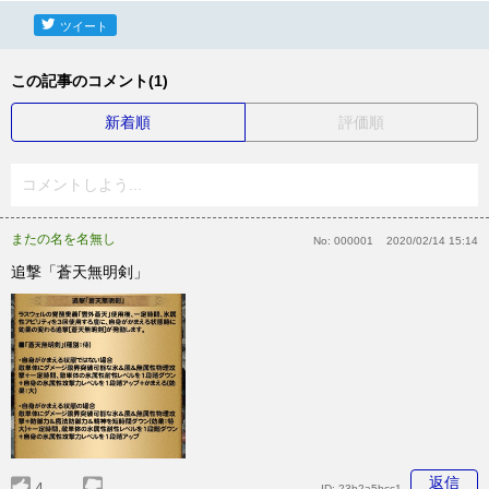
ツイート
この記事のコメント(1)
新着順
評価順
コメントしよう...
またの名を名無し
No:
000001
2020/02/14 15:14
追撃「蒼天無明剣」
返信
4
ID:
23b2a5bcc1