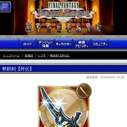
トップページ
装備品
レア6
斬鉄剣【外伝】
斬鉄剣【外伝】
最終更新 :
2020/10/23 14:58