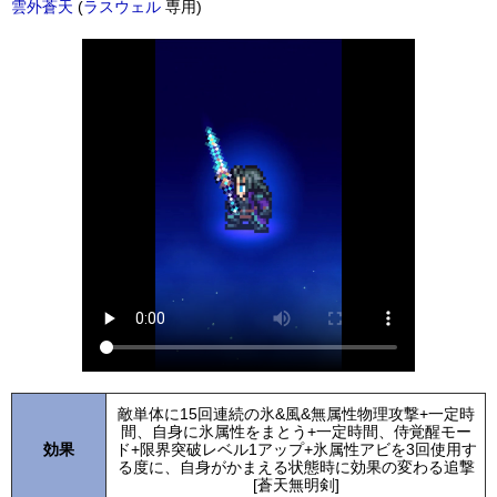
雲外蒼天
(
ラスウェル
専用)
敵単体に15回連続の氷&風&無属性物理攻撃+一定時
間、自身に氷属性をまとう+一定時間、侍覚醒モー
効果
ド+限界突破レベル1アップ+氷属性アビを3回使用す
る度に、自身がかまえる状態時に効果の変わる追撃
[蒼天無明剣]