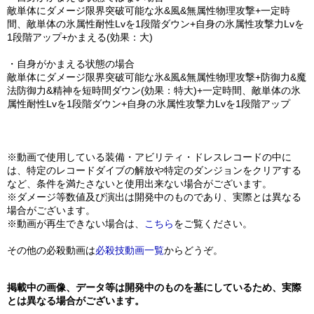
敵単体にダメージ限界突破可能な氷&風&無属性物理攻撃+一定時
間、敵単体の氷属性耐性Lvを1段階ダウン+自身の氷属性攻撃力Lvを
1段階アップ+かまえる(効果：大)
・自身がかまえる状態の場合
敵単体にダメージ限界突破可能な氷&風&無属性物理攻撃+防御力&魔
法防御力&精神を短時間ダウン(効果：特大)+一定時間、敵単体の氷
属性耐性Lvを1段階ダウン+自身の氷属性攻撃力Lvを1段階アップ
※動画で使用している装備・アビリティ・ドレスレコードの中に
は、特定のレコードダイブの解放や特定のダンジョンをクリアする
など、条件を満たさないと使用出来ない場合がございます。
※ダメージ等数値及び演出は開発中のものであり、実際とは異なる
場合がございます。
※動画が再生できない場合は、
こちら
をご覧ください。
その他の必殺動画は
必殺技動画一覧
からどうぞ。
掲載中の画像、データ等は開発中のものを基にしているため、実際
とは異なる場合がございます。