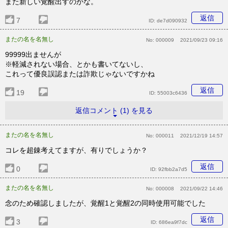
また新しい覚醒出すのかな。
返信
7
ID:
de7d090932
またの名を名無し
No:
000009
2021/09/23 09:16
99999出ませんが
※軽減されない場合、とかも書いてないし、
これって優良誤認または詐欺じゃないですかね
返信
19
ID:
55003c6436
返信コメント (1) を見る
またの名を名無し
No:
000011
2021/12/19 14:57
コレを超錬考えてますが、有りでしょうか？
返信
0
ID:
92fbb2a7d5
またの名を名無し
No:
000008
2021/09/22 14:46
念のため確認しましたが、覚醒1と覚醒2の同時使用可能でした
返信
3
ID:
686ea9f7dc