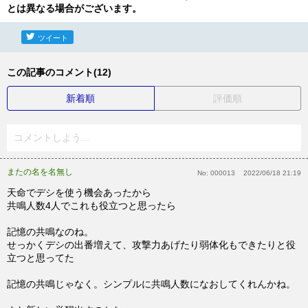
とは異なる場合がございます。
ツイート
この記事のコメント(12)
新着順
評価順
コメントしよう...
またの名を名無し
No:
000013
2022/06/18 21:19
天命でデシを使う機会あったから
共鳴人数4人でこれも役立つと思ったら
記憶の共鳴なのね。
せっかくデシの出番増えて、攻撃力あげたり弱体化もできたりと役
立つと思ってた
記憶の共鳴じゃなく。シンプルに共鳴人数になおしてくれんかね。