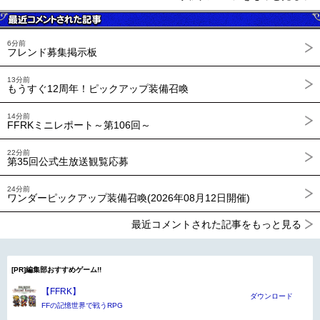
6分前
フレンド募集掲示板
13分前
もうすぐ12周年！ピックアップ装備召喚
14分前
FFRKミニレポート～第106回～
22分前
第35回公式生放送観覧応募
24分前
ワンダーピックアップ装備召喚(2026年08月12日開催)
最近コメントされた記事をもっと見る
[PR]編集部おすすめゲーム!!
【FFRK】
ダウンロード
FFの記憶世界で戦うRPG