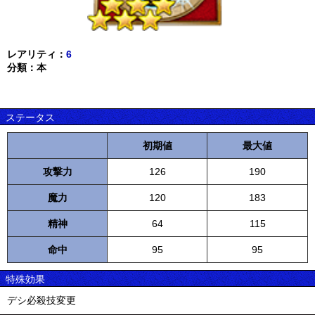
レアリティ：
6
分類：本
ステータス
初期値
最大値
攻撃力
126
190
魔力
120
183
精神
64
115
命中
95
95
特殊効果
デシ必殺技変更