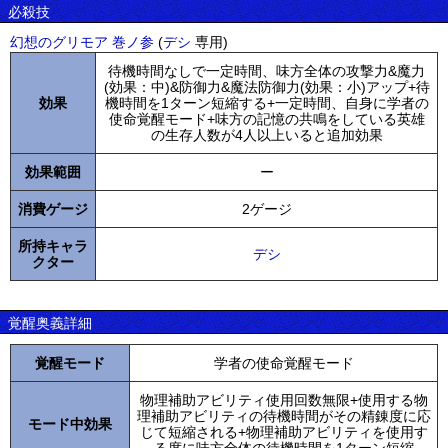
必殺技
幻想のグリモア 巻ノ参
(
デシ
専用)
待機時間なしで一定時間、味方全体の攻撃力&魔力
(効果：中)&防御力&魔法防御力(効果：小)アップ+待
効果
機時間を1ターン短縮する+一定時間、自身に学者の
使命覚醒モード+味方の記憶の共鳴をしている英雄
の生存人数が4人以上いると追加効果
効果範囲
ー
消費ゲージ
2ゲージ
所持キャラ
デシ
クター
覚醒奥義詳細
覚醒モード
学者の使命覚醒モード
物理補助アビリティ使用回数無限+使用する物
理補助アビリティの待機時間がその精錬度に応
モード中効果
じて短縮される+物理補助アビリティを使用す