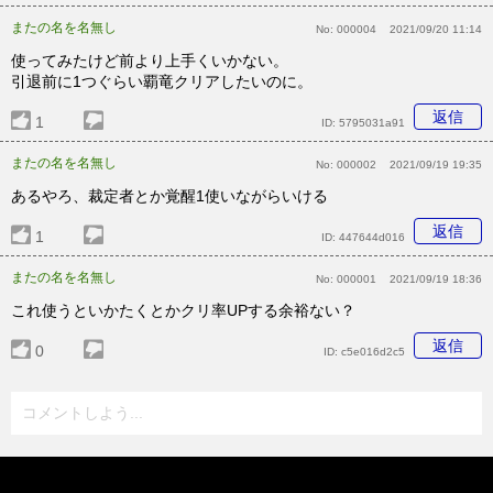
またの名を名無し
No:
000004
2021/09/20 11:14
使ってみたけど前より上手くいかない。
引退前に1つぐらい覇竜クリアしたいのに。
返信
1
ID:
5795031a91
またの名を名無し
No:
000002
2021/09/19 19:35
あるやろ、裁定者とか覚醒1使いながらいける
返信
1
ID:
447644d016
またの名を名無し
No:
000001
2021/09/19 18:36
これ使うといかたくとかクリ率UPする余裕ない？
返信
0
ID:
c5e016d2c5
コメントしよう...