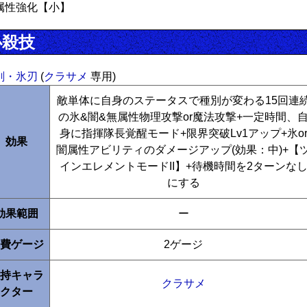
属性強化【小】
必殺技
剣・氷刃
(
クラサメ
専用)
敵単体に自身のステータスで種別が変わる15回連
の氷&闇&無属性物理攻撃or魔法攻撃+一定時間、
身に指揮隊長覚醒モード+限界突破Lv1アップ+氷o
効果
闇属性アビリティのダメージアップ(効果：中)+【
インエレメントモードII】+待機時間を2ターンな
にする
効果範囲
ー
費ゲージ
2ゲージ
持キャラ
クラサメ
クター