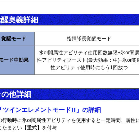
覚醒奥義詳細
覚醒モード
指揮隊長覚醒モード
氷or闇属性アビリティ使用回数無限+氷or闇
モード中効果
性アビリティブースト(最大効果：中)+氷or闇
性アビリティ使用時にもう1回放つ
その他詳細
「ツインエレメントモードII」の詳細
の行動時に氷or闇属性アビリティを使用すると一定時間、属性
じたまとい【重式】を付与