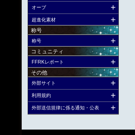
オーブ
超進化素材
称号
称号
コミュニティ
FFRKレポート
その他
外部サイト
利用規約
外部送信規律に係る通知・公表