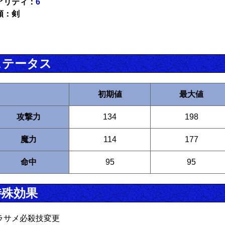
アリティ：
6
類：剣
ステータス
初期値
最大値
攻撃力
134
198
魔力
114
177
命中
95
95
特殊効果
ラサメ必殺技変更