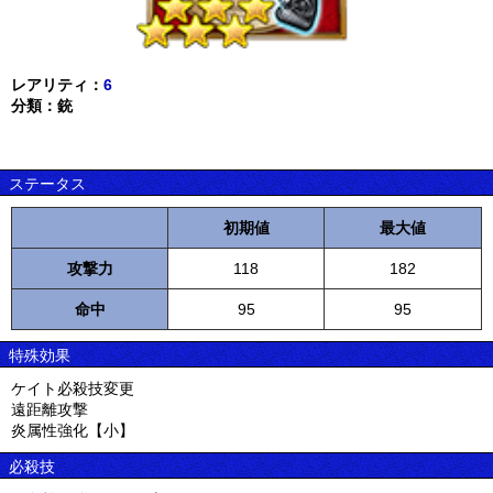
レアリティ：
6
分類：銃
ステータス
初期値
最大値
攻撃力
118
182
命中
95
95
特殊効果
ケイト必殺技変更
遠距離攻撃
炎属性強化【小】
必殺技