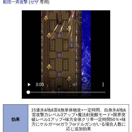
船団一斉攻撃
(
ゼザ
専用)
15連氷&地&雷&無単体物攻+一定時間、自身氷&地&
雷攻撃力レベル3アップ+魔法剣覚醒モード+限界突
効果
破レベル1アップ+味方全体クリ率一定時間50％+味
方にケルガーorガラフorドルガンがいる場合人数に
応じ追加効果