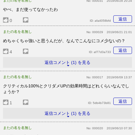
またの名を名無し
No:
000031
2019/06/28 20:24
やべ、まだ使ってなかったわ
返信
0
ID:
afa4058bfd
またの名を名無し
No:
000029
2019/06/21 21:01
めちゃくちゃ強いと思うんだが、なんでこんなにコメ少ないの？
返信
4
ID:
af77d3a733
返信コメント (1) を見る
またの名を名無し
No:
000017
2019/06/09 13:37
クリティカル100%とクリダメUPの効果時間はどれくらいなんでし
ょうか？
返信
1
ID:
5db4b73b81
返信コメント (1) を見る
またの名を名無し
No:
000020
2019/06/10 07:30