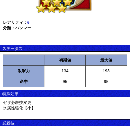
レアリティ：
6
分類：ハンマー
ステータス
初期値
最大値
攻撃力
134
198
命中
95
95
特殊効果
ゼザ必殺技変更
氷属性強化【小】
必殺技