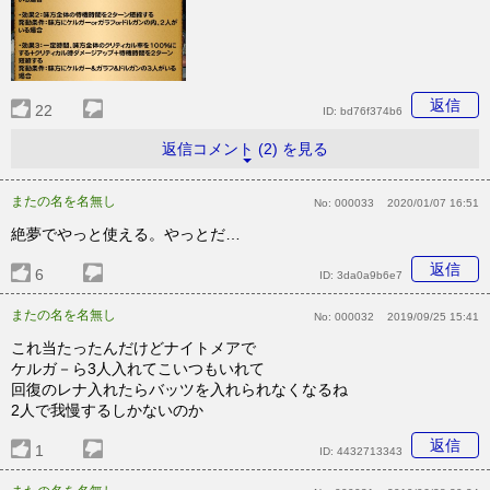
返信
22
ID:
bd76f374b6
返信コメント (2) を見る
またの名を名無し
No:
000033
2020/01/07 16:51
絶夢でやっと使える。やっとだ…
返信
6
ID:
3da0a9b6e7
またの名を名無し
No:
000032
2019/09/25 15:41
これ当たったんだけどナイトメアで
ケルガ－ら3人入れてこいつもいれて
回復のレナ入れたらバッツを入れられなくなるね
2人で我慢するしかないのか
返信
1
ID:
4432713343