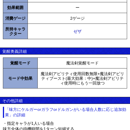
効果範囲
ー
消費ゲージ
2ゲージ
所持キャラ
ゼザ
クター
覚醒奥義詳細
覚醒モード
魔法剣覚醒モード
魔法剣アビリティ使用回数無限+魔法剣アビリ
モード中効果
ティブースト(最大効果：中)+魔法剣アビリテ
ィ使用時にもう一回放つ
その他詳細
「味方にケルガーorガラフorドルガンがいる場合人数に応じ追加効
果」の詳細
・指定キャラが1人いる場合
味方全体の待機時間を1ターン短縮する