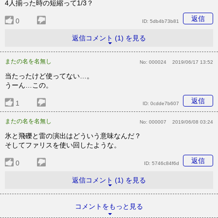
4人揃った時の短縮って1/3？
返信
0
ID:
5db4b73b81
返信コメント (1) を見る
またの名を名無し
No:
000024
2019/06/17 13:52
当たったけど使ってない…。
うーん…この。
返信
1
ID:
0cdde7b607
またの名を名無し
No:
000007
2019/06/08 03:24
氷と飛礫と雷の演出はどういう意味なんだ？
そしてファリスを使い回したような。
返信
0
ID:
5746c84f6d
返信コメント (1) を見る
コメントをもっと見る