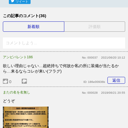
ツイート
この記事のコメント(36)
新着順
評価順
コメントしよう...
アンビバレント186
No:
000037
2021/06/20 10:12
欲しい理由じゃない…超絶持ちで何故か私の所に装備が当たるか
ら…来るならコレが来い(フラグ)
返信
0
ID:
186e00936b
またの名を名無し
No:
000028
2019/06/21 20:55
どうぞ