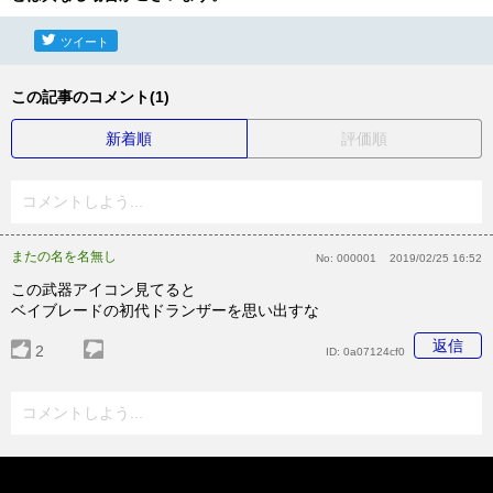
ツイート
この記事のコメント(1)
新着順
評価順
コメントしよう...
またの名を名無し
No:
000001
2019/02/25 16:52
この武器アイコン見てると
ベイブレードの初代ドランザーを思い出すな
返信
2
ID:
0a07124cf0
コメントしよう...