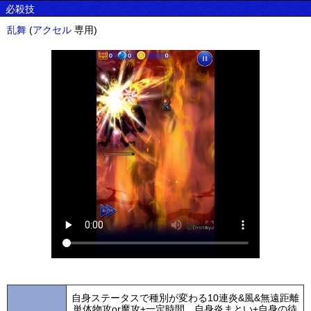
必殺技
乱舞
(
アクセル
専用)
自身ステータスで種別が変わる10連炎&風&無遠距離
単体物攻or魔攻+一定時間、自身炎まとい+自身の待