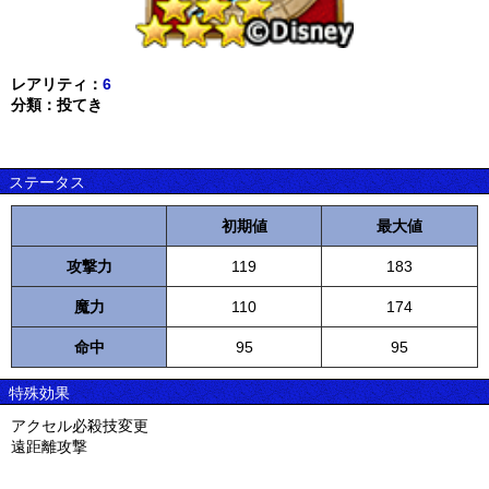
レアリティ：
6
分類：投てき
ステータス
初期値
最大値
攻撃力
119
183
魔力
110
174
命中
95
95
特殊効果
アクセル必殺技変更
遠距離攻撃