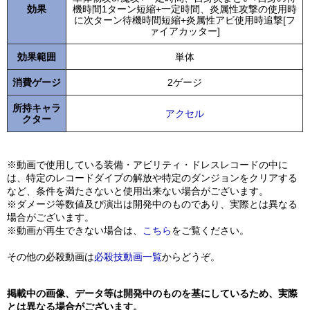
効果
機時間1ターン短縮+一定時間、炎属性攻撃の使用時
に次ターン待機時間短縮+炎属性アビ使用時追撃[フ
ァイアカッター]
効果範囲
単体
消費ゲージ
2ゲージ
所持キャラ
アクセル
クター
※動画で使用している装備・アビリティ・ドレスレコードの中に
は、特定のレコードダイブの解放や特定のダンジョンをクリアする
など、条件を満たさないと使用出来ない場合がございます。
※ダメージ等数値及び演出は開発中のものであり、実際とは異なる
場合がございます。
※動画が再生できない場合は、
こちら
をご覧ください。
その他の必殺動画は
必殺技動画一覧
からどうぞ。
掲載中の画像、データ等は開発中のものを基にしているため、実際
とは異なる場合がございます。