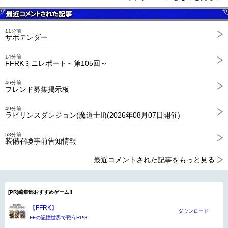
11分前
サボテンダー
14分前
FFRKミニレポート～第105回～
46分前
フレンド募集掲示板
49分前
ラビリンスダンジョン(魔道士II)(2026年08月07日開催)
53分前
装備召喚事前告知情報
最近コメントされた記事をもっと見る
[PR]編集部おすすめゲーム!!
【FFRK】
ダウンロード
FFの記憶世界で戦うRPG