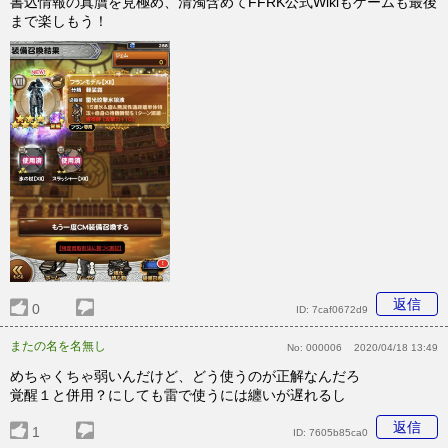
書込情報の真贋を見極め、清濁含めてFFRK公式Wikiもゲームも最後
まで楽しもう！
返信
0
ID:
7caf0672d9
またの名を名無し
No:
000006
2020/04/18 13:49
めちゃくちゃ弱いんだけど、どう使うのが正解なんだろ
覚醒１と併用？にしても雷で使うには纏いが遅れるし
返信
1
ID:
7605b85ca0