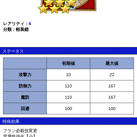
レアリティ：
6
分類：軽装鎧
ステータス
初期値
最大値
攻撃力
10
22
防御力
110
167
魔防
110
167
回避
100
100
特殊効果
フラン必殺技変更
雷属性強化【小】