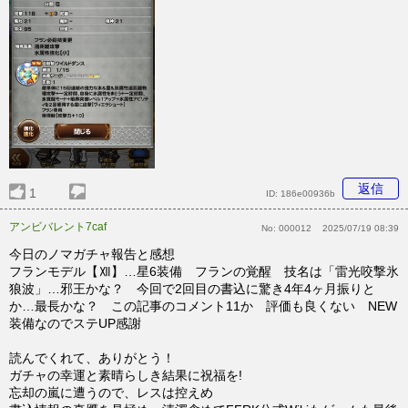
返信
1
ID:
186e00936b
アンビバレント7caf
No:
000012
2025/07/19 08:39
今日のノマガチャ報告と感想
フランモデル【Ⅻ】…星6装備 フランの覚醒 技名は「雷光咬撃氷
狼波」…邪王かな？ 今回で2回目の書込に驚き4年4ヶ月振りと
か…最長かな？ この記事のコメント11か 評価も良くない NEW
装備なのでステUP感謝
読んでくれて、ありがとう！
ガチャの幸運と素晴らしき結果に祝福を!
忘却の嵐に遭うので、レスは控えめ