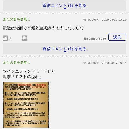
返信コメント (1) を見る
またの名を名無し
No:
000004
2020/04/18 13:22
最近は覚醒で平然と重式纏うようになったな
返信
2
ID:
9ed59759e9
返信コメント (1) を見る
またの名を名無し
No:
000001
2020/04/17 15:07
ツインエレメントモードⅡと
追撃「ミストの流れ」