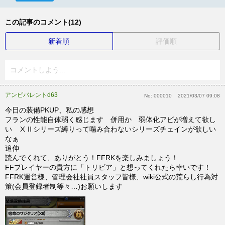
この記事のコメント(12)
新着順
評価順
コメントしよう...
アンビバレントd63
No:
000010
2021/03/07 09:08
今日の装備PKUP、私の感想
フランの性能自体弱く感じます 併用か 弱体化アビが増えて欲し
い ⅩⅡシリーズ縛りって噛み合わないシリーズチェインが欲しい
なぁ
追伸
読んでくれて、ありがとう！FFRKを楽しみましょう！
FFプレイヤーの貴方に「トリビア」と想ってくれたら幸いです！
FFRK運営様、管理会社社員スタッフ皆様、wiki公式の荒らし行為対
策(会員登録者制等々…)お願いします