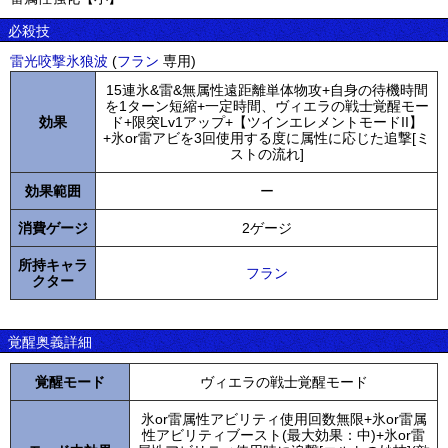
必殺技
雷光咬撃氷狼波
(
フラン
専用)
15連氷&雷&無属性遠距離単体物攻+自身の待機時間
を1ターン短縮+一定時間、ヴィエラの戦士覚醒モー
効果
ド+限突Lv1アップ+【ツインエレメントモードII】
+氷or雷アビを3回使用する度に属性に応じた追撃[ミ
ストの流れ]
効果範囲
ー
消費ゲージ
2ゲージ
所持キャラ
フラン
クター
覚醒奥義詳細
覚醒モード
ヴィエラの戦士覚醒モード
氷or雷属性アビリティ使用回数無限+氷or雷属
性アビリティブースト(最大効果：中)+氷or雷