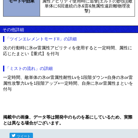
モード中効果
属性アビリティ使用時に追撃[エルトの妙技](敵
単体に6回連続の氷&雷&無属性遠距離物理攻
撃)
その他詳細
「ツインエレメントモードII」の詳細
次の行動時に氷or雷属性アビリティを使用すると一定時間、属性に
応じたまとい【重式】を付与
「ミストの流れ」の詳細
一定時間、敵単体の氷or雷属性耐性Lvを1段階ダウン+自身の氷or雷
属性攻撃力Lvを1段階アップ+一定時間、自身に氷or雷属性まといを
付与
掲載中の画像、データ等は開発中のものを基にしているため、実際
とは異なる場合がございます。
ツイート