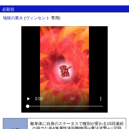
必殺技
地獄の業火
(
ヴィンセント
専用)
敵単体に自身のステータスで種別が変わる15回連続
の強力な炎&無属性遠距離物理or魔法攻撃+一定時