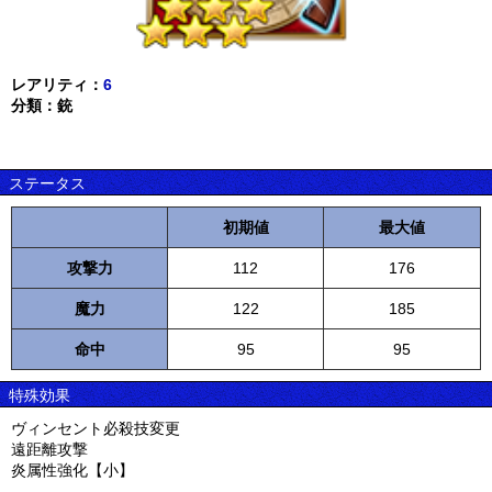
レアリティ：
6
分類：銃
ステータス
初期値
最大値
攻撃力
112
176
魔力
122
185
命中
95
95
特殊効果
ヴィンセント必殺技変更
遠距離攻撃
炎属性強化【小】