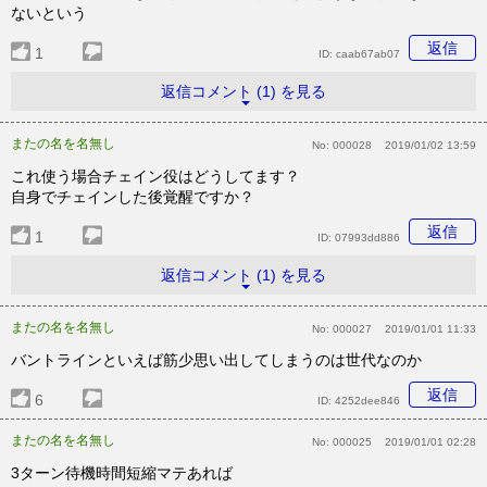
ないという
返信
1
ID:
caab67ab07
返信コメント (1) を見る
またの名を名無し
No:
000028
2019/01/02 13:59
これ使う場合チェイン役はどうしてます？
自身でチェインした後覚醒ですか？
返信
1
ID:
07993dd886
返信コメント (1) を見る
またの名を名無し
No:
000027
2019/01/01 11:33
バントラインといえば筋少思い出してしまうのは世代なのか
返信
6
ID:
4252dee846
またの名を名無し
No:
000025
2019/01/01 02:28
3ターン待機時間短縮マテあれば