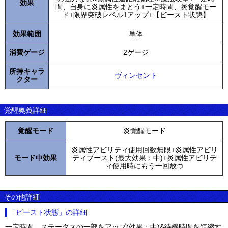
効果
間、自身に炎属性をまとう+一定時間、炎覚醒モー
ド+限界突破レベル1アップ+【ビースト状態】
効果範囲
単体
消費ゲージ
2ゲージ
所持キャラ
ヴィンセント
クター
覚醒奥義詳細
覚醒モード
炎覚醒モード
炎属性アビリティ使用回数無限+炎属性アビリ
モード中効果
ティブースト(最大効果：中)+炎属性アビリテ
ィ使用時にもう一回放つ
その他詳細
「ビースト状態」の詳細
一定時間、ステータスの一部をアップ(効果：中)&待機時間を短縮す