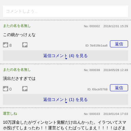
コメントしよう...
またの名を名無し
No:
000002
2018/12/31 15:29
この銃かっけぇな
返信
8
ID:
5b918b1aa8
返信コメント (4) を見る
またの名を名無し
No:
000039
2019/05/28 12:49
演出ださすぎでは
返信
0
ID:
f0bcbf3768
返信コメント (1) を見る
運営しね
No:
000033
2019/01/04 17:03
10万課金したがヴィンセント覚醒だけ出んかった。イラついてスマ
ホ投げてしまったわ！！運営どもくたばってしまえ！！！！はざま