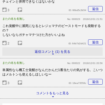
チェインと併用できなくはないかな
返信
3
ID:
86bd5c3b54
またの名を名無し
No:
000023
2018/12/31 21:51
これ覚醒中に瀕死になるとレジェマテのビーストモードも発動する
の？
しないならガチャマテつけた方がいいよね
返信
2
ID:
64b7d2d421
返信コメント (1) を見る
またの名を名無し
No:
000022
2018/12/31 20:56
単属性なら機工士覚醒がなんだかんだ1番当たりの気がする。こいつ
はメルトンも使えるしほしいなー
返信
3
ID:
18ea73556c
コメントをもっと見る