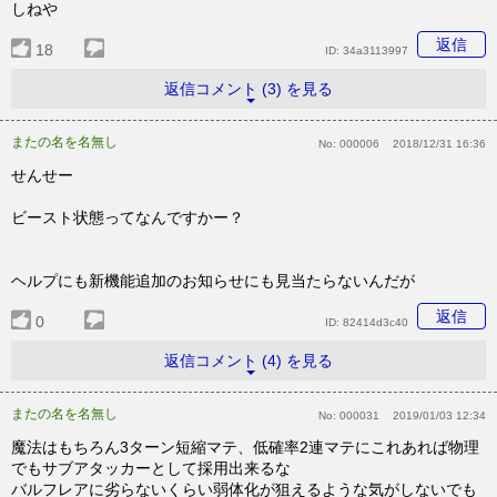
しねや
返信
18
ID:
34a3113997
返信コメント (3) を見る
またの名を名無し
No:
000006
2018/12/31 16:36
せんせー
ビースト状態ってなんですかー？
ヘルプにも新機能追加のお知らせにも見当たらないんだが
返信
0
ID:
82414d3c40
返信コメント (4) を見る
またの名を名無し
No:
000031
2019/01/03 12:34
魔法はもちろん3ターン短縮マテ、低確率2連マテにこれあれば物理
でもサブアタッカーとして採用出来るな
バルフレアに劣らないくらい弱体化が狙えるような気がしないでも