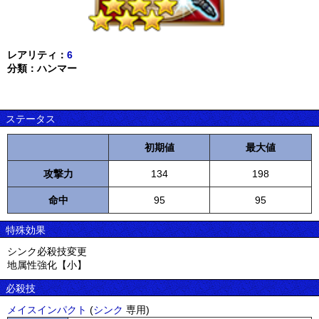
レアリティ：
6
分類：ハンマー
ステータス
初期値
最大値
攻撃力
134
198
命中
95
95
特殊効果
シンク必殺技変更
地属性強化【小】
必殺技
メイスインパクト
(
シンク
専用)