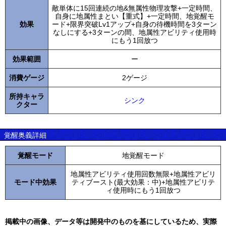
敵単体に15回連続の地&無属性物理攻撃+一定時間、
自身に地属性まとい【重式】+一定時間、地覚醒モ
効果
ード+限界突破Lv1アップ+自身の待機時間を3ターン
なしにする+3ターンの間、地属性アビリティ使用時
にもう1回放つ
効果範囲
ー
消費ゲージ
2ゲージ
所持キャラ
シンク
クター
覚醒奥義詳細
覚醒モード
地覚醒モード
地属性アビリティ使用回数無限+地属性アビリ
モード中効果
ティブースト(最大効果：中)+地属性アビリテ
ィ使用時にもう1回放つ
掲載中の画像、データ等は開発中のものを基にしているため、実際