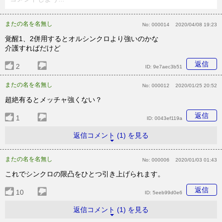
またの名を名無し
No:
000014
2020/04/08 19:23
覚醒1、2併用するとオルシンクロより強いのかな
介護すればだけど
返信
2
ID:
9e7aec3b51
またの名を名無し
No:
000012
2020/01/25 20:52
超絶有るとメッチャ強くない？
返信
1
ID:
0043ef119a
返信コメント (1) を見る
またの名を名無し
No:
000006
2020/01/03 01:43
これでシンクロの限凸をひとつ引き上げられます。
返信
10
ID:
5eeb99d0e6
返信コメント (1) を見る