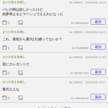
またの名を名無し
No:
000005
2020/01/01 18:29
バレの時は欲しかったけど
絶夢考えるとマーシュでええわになった
返信
3
ID:
a894d6fe4e
またの名を名無し
No:
000004
2020/01/01 18:15
これ、最初から重式(大)纏ってないか？
返信
1
ID:
81fdf99890
またの名を名無し
No:
000003
2020/01/01 17:58
実にエレガントだ
返信
3
ID:
d5405772d7
またの名を名無し
No:
000002
2020/01/01 15:12
重式ええな
返信
3
ID:
e491d6cbc6