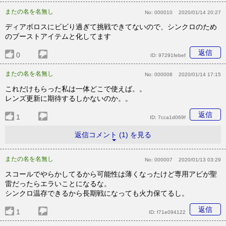
またの名を名無し
No:
000010
2020/01/14 20:27
ディアボロスにビビり過ぎて挑戦できてないので、シンクロのため
のブーストアイテムと化してます
返信
0
ID:
97291febef
またの名を名無し
No:
000008
2020/01/14 17:15
これだけもらった私は一体どこで使えば。。
レンズ更新に期待するしかないのか。。
返信
1
ID:
7cca1d069f
返信コメント (1) を見る
またの名を名無し
No:
000007
2020/01/13 03:29
スコールでやらかしてるから可能性は薄くなったけど専用アビが聖
雷だったらエラいことになるな。
シンクロ温存できるから長期戦になっても火力保てるし。
返信
1
ID:
f71e094122