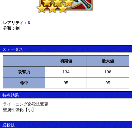
レアリティ：
6
分類：剣
ステータス
初期値
最大値
攻撃力
134
198
命中
95
95
特殊効果
ライトニング必殺技変更
聖属性強化【小】
必殺技