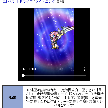
エレガントドライブ
(
ライトニング
専用)
15連聖&無単体物攻+一定時間自身に聖まとい【重
式】+一定時間聖覚醒モード+限突Lv1アップ+待機時
効果
間短縮+聖アビを2回使用する度に追撃[麗しき威光]
(一定時間自身に聖まとい+一定時間聖属性攻撃力レ
ベル1アップ)