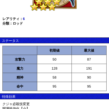
レアリティ：
6
分類：ロッド
ステータス
初期値
最大値
攻撃力
50
87
魔力
128
191
精神
58
90
命中
95
95
特殊効果
クジャ必殺技変更
闇属性強化【小】