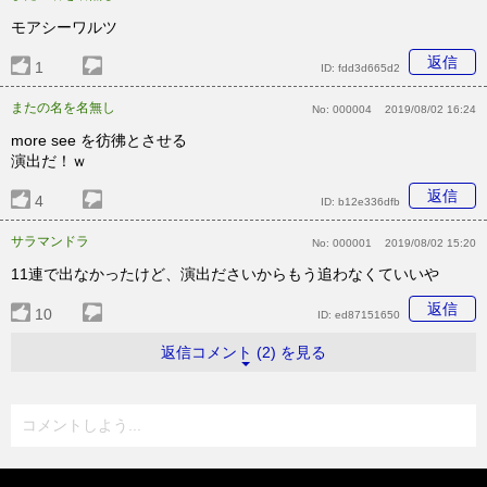
モアシーワルツ
返信
1
ID:
fdd3d665d2
またの名を名無し
No:
000004
2019/08/02 16:24
more see を彷彿とさせる
演出だ！ｗ
返信
4
ID:
b12e336dfb
サラマンドラ
No:
000001
2019/08/02 15:20
11連で出なかったけど、演出ださいからもう追わなくていいや
返信
10
ID:
ed87151650
返信コメント (2) を見る
コメントしよう...