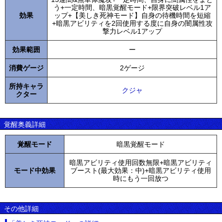
う+一定時間、暗黒覚醒モード+限界突破レベル1ア
効果
ップ+【美しき死神モード】自身の待機時間を短縮
+暗黒アビリティを2回使用する度に自身の闇属性攻
撃力レベル1アップ
効果範囲
ー
消費ゲージ
2ゲージ
所持キャラ
クジャ
クター
覚醒奥義詳細
覚醒モード
暗黒覚醒モード
暗黒アビリティ使用回数無限+暗黒アビリティ
モード中効果
ブースト(最大効果：中)+暗黒アビリティ使用
時にもう一回放つ
その他詳細