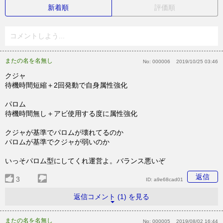
新着順
評価順
コメントしよう...
またの名を名無し
No:
000006
2019/10/25 03:46
クジャ
待機時間短縮＋2回発動で自身属性強化
パロム
待機時間無し＋アビ使用する度に属性強化
クジャが基準でパロムが壊れてるのか
パロムが基準でクジャが弱いのか
いっそパロム型にしてくれ運営よ。バランス悪いぞ
返信
3
ID:
a9e68cad01
返信コメント (1) を見る
またの名を名無し
No:
000005
2019/08/02 16:44