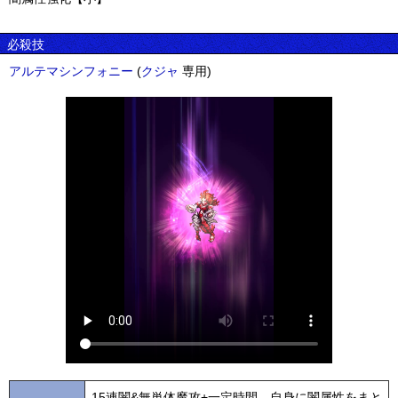
必殺技
アルテマシンフォニー
(
クジャ
専用)
15連闇&無単体魔攻+一定時間、自身に闇属性をまと