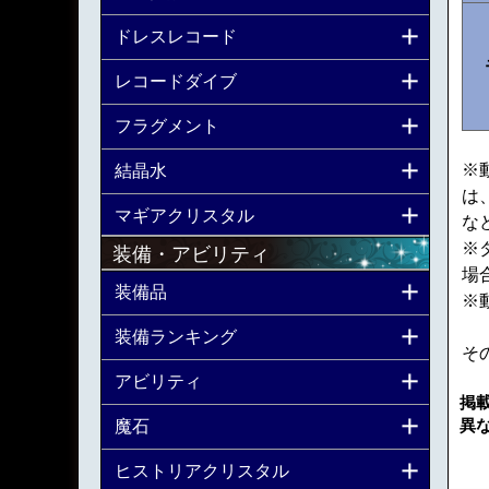
ドレスレコード
レコードダイブ
フラグメント
※
結晶水
は
マギアクリスタル
な
※
装備・アビリティ
場
装備品
※
装備ランキング
そ
アビリティ
掲
異
魔石
ヒストリアクリスタル