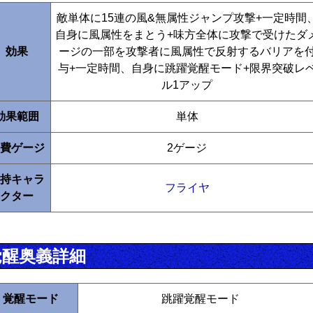
敵単体に15連の風&無属性ジャンプ攻撃+一定時間
自身に風属性をまとう+味方全体に攻撃で受けたダ
効果
ージの一部を攻撃者に風属性で反射するバリアを
与+一定時間、自身に跳躍覚醒モード+限界突破レ
ル1アップ
効果範囲
単体
費ゲージ
2ゲージ
持キャラ
フライヤ
クター
覚醒奥義詳細
覚醒モード
跳躍覚醒モード