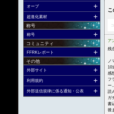
オーブ
こ
超進化素材
称号
コ
称号
ア
コミュニティ
残
FFRKレポート
その他
ノ
1
外部サイト
感
フ
利用規約
ー
外部送信規律に係る通知・公表
読
ガ
書
後