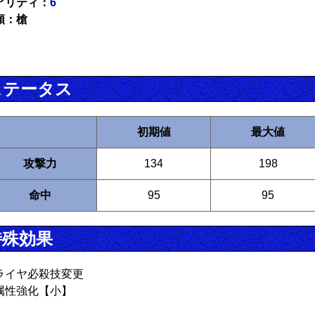
アリティ：
6
類：槍
ステータス
初期値
最大値
攻撃力
134
198
命中
95
95
特殊効果
ライヤ必殺技変更
属性強化【小】