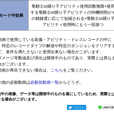
竜騎士or踊り子アビリティ使用回数無限+使
する竜騎士or踊り子アビリティの待機時間が
モード中効果
の精錬度に応じて短縮される+竜騎士or踊り
アビリティ使用時にもう一回放つ
動画で使用している装備・アビリティ・ドレスレコードの中に
、特定のレコードダイブの解放や特定のダンジョンをクリアす
ど、条件を満たさないと使用出来ない場合がございます。
ダメージ等数値及び演出は開発中のものであり、実際とは異な
合がございます。
動画が再生できない場合は、
こちら
をご覧ください。
の他の必殺動画は
必殺技動画一覧
からどうぞ。
載中の画像、データ等は開発中のものを基にしているため、実際と
なる場合がございます。
ツイート