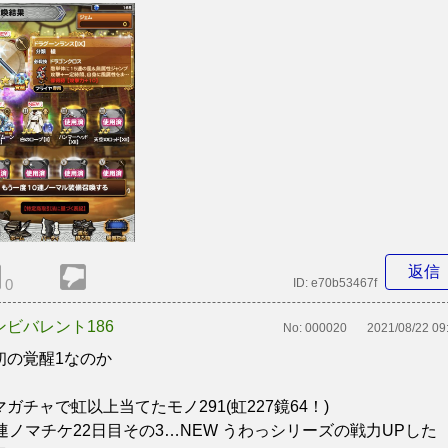
返信
0
ID:
e70b53467f
ンビバレント186
No:
000020
2021/08/22 09
初の覚醒1なのか
マガチャで虹以上当てたモノ291(虹227鏡64！)
0連ノマチケ22日目その3…NEW うわっシリーズの戦力UPした