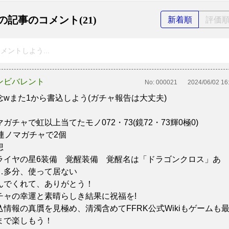
の記事のコメント(21)
新着順
評価
メントしよう...
ンビバレント
No:
000021
2024/06/02 16
念wまた1から書込しよう(ガチャ報告は大丈夫)
マガチャで虹以上当てたモノ072・73(鏡72・73輝0極0)
0連ノマガチャで2個
想
ライヤの星6装備 覚醒装備 覚醒名は「ドラゴンクロス」あ
…多分、使って居ない
んでくれて、ありがとう！
チャの幸運と素晴らしき結果に祝福を!
込情報の真贋を見極め、清濁含めてFFRK公式Wikiもゲームも
まで楽しもう！