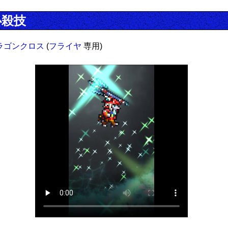
必殺技
ラゴンクロス
(
フライヤ
専用)