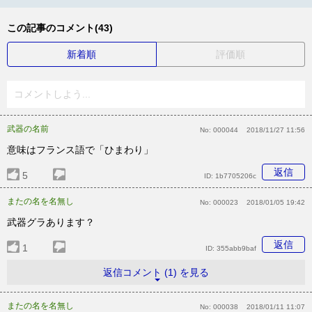
この記事のコメント(43)
新着順
評価順
コメントしよう...
武器の名前
No:
000044
2018/11/27 11:56
意味はフランス語で「ひまわり」
返信
5
ID:
1b7705206c
またの名を名無し
No:
000023
2018/01/05 19:42
武器グラあります？
返信
1
ID:
355abb9baf
返信コメント (1) を見る
またの名を名無し
No:
000038
2018/01/11 11:07