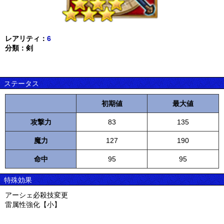
レアリティ：
6
分類：剣
ステータス
初期値
最大値
攻撃力
83
135
魔力
127
190
命中
95
95
特殊効果
アーシェ必殺技変更
雷属性強化【小】