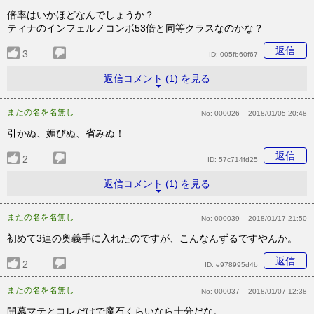
倍率はいかほどなんでしょうか？
ティナのインフェルノコンボ53倍と同等クラスなのかな？
返信
3
ID:
005fb60f67
返信コメント (1) を見る
またの名を名無し
No:
000026
2018/01/05 20:48
引かぬ、媚びぬ、省みぬ！
返信
2
ID:
57c714fd25
返信コメント (1) を見る
またの名を名無し
No:
000039
2018/01/17 21:50
初めて3連の奥義手に入れたのですが、こんなんずるですやんか。
返信
2
ID:
e978995d4b
またの名を名無し
No:
000037
2018/01/07 12:38
開幕マテとコレだけで魔石くらいなら十分だな。