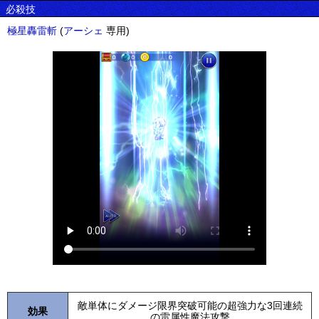
必殺技
極星轟雷斬
(
アーシェ
専用)
敵単体にダメージ限界突破可能の超強力な3回連続
効果
の雷属性魔法攻撃