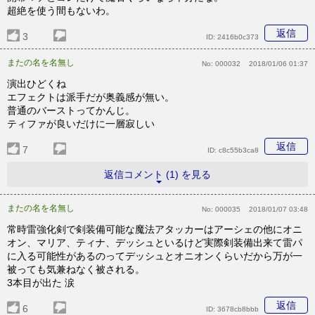
超絶を使う間もないわ。
返信
3
ID:
2416b0c373
またの名を名無し
No:
000032
2018/01/06 01:37
演出ひどくね
エフェクトは派手だが奥義感が無い。
普通のバーストってかんじ。
ティファが良いだけに一層寂しい
返信
7
ID:
c8c55b3ca8
返信コメント (1) を見る
またの名を名無し
No:
000035
2018/01/07 03:48
常時雷強化剣で剣装備可能な魔法アタッカーはアーシェの他にオニ
オン、マリア、ティナ、デッシュといるけど実際剣装備出来て雷パ
に入る可能性があるのってデッシュとオニオンくらいだから万が一
被っても気兼ねなく被される。
3本目が出た 涙
返信
6
ID:
3678cb8bbb