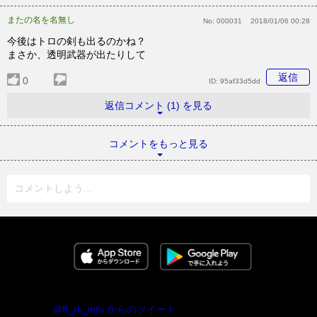
またの名を名無し
No:
000031
2018/01/06 00:28
今後はトロの剣も出るのかね？
まさか、透明武器が出たりして
返信
0
ID:
95af33d5dd
返信コメント (1) を見る
コメントをもっと見る
コメントしよう...
@ff_rk_info からのツイート