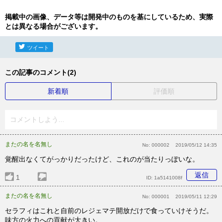
掲載中の画像、データ等は開発中のものを基にしているため、実際
とは異なる場合がございます。
ツイート
この記事のコメント(2)
新着順
評価順
コメントしよう...
またの名を名無し
No:
000002
2019/05/12 14:35
覚醒出なくてがっかりだったけど、これのが当たりっぽいな。
返信
1
ID:
1a5141008f
またの名を名無し
No:
000001
2019/05/11 12:29
セラフィはこれと自前のレジェマテ開放だけで食っていけそうだ。
味方の火力への貢献が大きい。