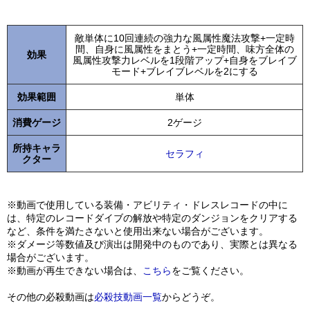
敵単体に10回連続の強力な風属性魔法攻撃+一定時
間、自身に風属性をまとう+一定時間、味方全体の
効果
風属性攻撃力レベルを1段階アップ+自身をブレイブ
モード+ブレイブレベルを2にする
効果範囲
単体
消費ゲージ
2ゲージ
所持キャラ
セラフィ
クター
※動画で使用している装備・アビリティ・ドレスレコードの中に
は、特定のレコードダイブの解放や特定のダンジョンをクリアする
など、条件を満たさないと使用出来ない場合がございます。
※ダメージ等数値及び演出は開発中のものであり、実際とは異なる
場合がございます。
※動画が再生できない場合は、
こちら
をご覧ください。
その他の必殺動画は
必殺技動画一覧
からどうぞ。