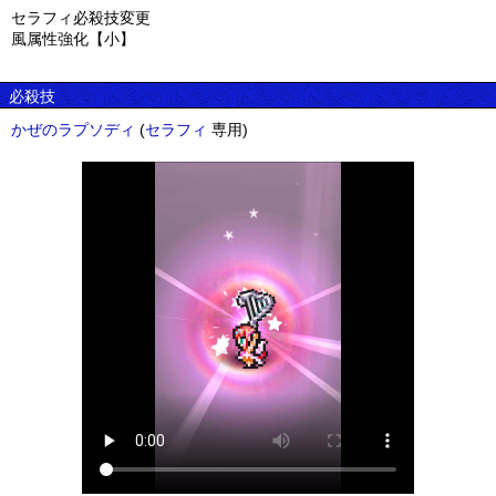
セラフィ必殺技変更
風属性強化【小】
必殺技
かぜのラプソディ
(
セラフィ
専用)