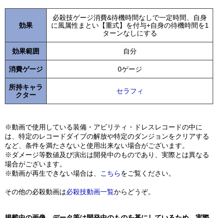
必殺技ゲージ消費&待機時間なしで一定時間、自身
効果
に風属性まとい【重式】を付与+自身の待機時間を1
ターンなしにする
効果範囲
自分
消費ゲージ
0ゲージ
所持キャラ
セラフィ
クター
※動画で使用している装備・アビリティ・ドレスレコードの中に
は、特定のレコードダイブの解放や特定のダンジョンをクリアする
など、条件を満たさないと使用出来ない場合がございます。
※ダメージ等数値及び演出は開発中のものであり、実際とは異なる
場合がございます。
※動画が再生できない場合は、
こちら
をご覧ください。
その他の必殺動画は
必殺技動画一覧
からどうぞ。
掲載中の画像、データ等は開発中のものを基にしているため、実際