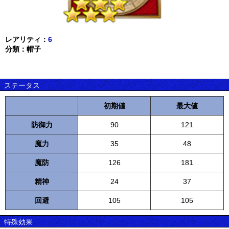
レアリティ：
6
分類：帽子
ステータス
初期値
最大値
防御力
90
121
魔力
35
48
魔防
126
181
精神
24
37
回避
105
105
特殊効果