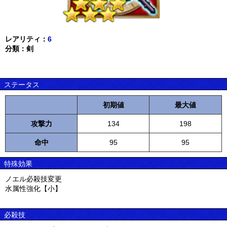
レアリティ：
6
分類：剣
ステータス
初期値
最大値
攻撃力
134
198
命中
95
95
特殊効果
ノエル必殺技変更
水属性強化【小】
必殺技