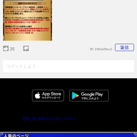
返信
25
ID:
23b2a5bcc1
コメントしよう...
@ff_rk_info からのツイート