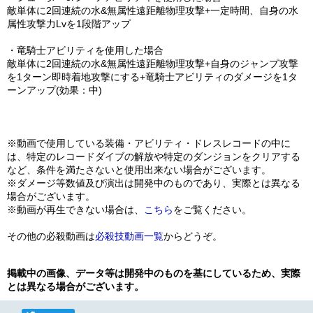
敵単体に2回連続の水&無属性遠距離物理攻撃+一定時間、自身の水
属性攻撃力Lvを1段階アップ
・竜騎士アビリティを使用した場合
敵単体に2回連続の水&無属性遠距離物理攻撃+自身のジャンプ攻撃
を1ターン即時着地攻撃にする+竜騎士アビリティのダメージを1タ
ーンアップ(効果：中)
※動画で使用している装備・アビリティ・ドレスレコードの中に
は、特定のレコードダイブの解放や特定のダンジョンをクリアする
など、条件を満たさないと使用出来ない場合がございます。
※ダメージ等数値及び演出は開発中のものであり、実際とは異なる
場合がございます。
※動画が再生できない場合は、
こちら
をご覧ください。
その他の必殺動画は
必殺技動画一覧
からどうぞ。
掲載中の画像、データ等は開発中のものを基にしているため、実際
とは異なる場合がございます。