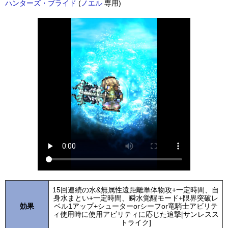
ハンターズ・プライド
(
ノエル
専用)
15回連続の水&無属性遠距離単体物攻+一定時間、自
身水まとい+一定時間、瞬水覚醒モード+限界突破レ
効果
ベル1アップ+シューターorシーフor竜騎士アビリテ
ィ使用時に使用アビリティに応じた追撃[サンレスス
トライク]