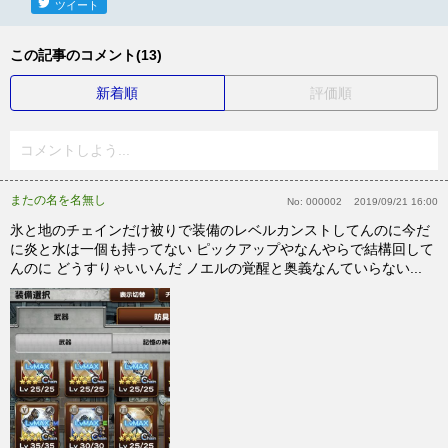
ツイート
この記事のコメント(13)
新着順
評価順
コメントしよう...
またの名を名無し
No:
000002
2019/09/21 16:00
氷と地のチェインだけ被りで装備のレベルカンストしてんのに今だ
に炎と水は一個も持ってない ピックアップやなんやらで結構回して
んのに どうすりゃいいんだ ノエルの覚醒と奥義なんていらない...