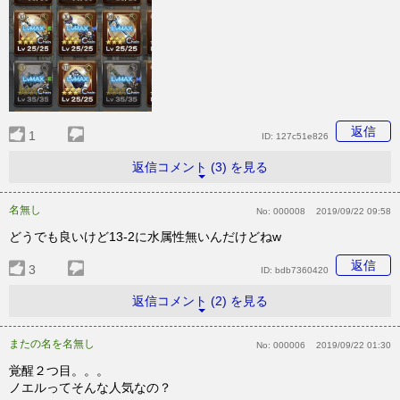
返信
1
ID:
127c51e826
返信コメント (3) を見る
名無し
No:
000008
2019/09/22 09:58
どうでも良いけど13-2に水属性無いんだけどねw
返信
3
ID:
bdb7360420
返信コメント (2) を見る
またの名を名無し
No:
000006
2019/09/22 01:30
覚醒２つ目。。。
ノエルってそんな人気なの？