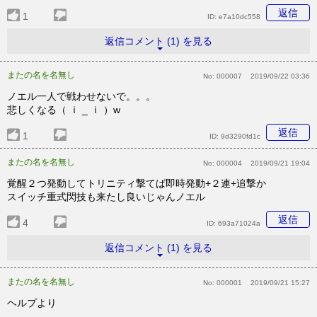
返信
1
ID:
e7a10dc558
返信コメント (1) を見る
またの名を名無し
No:
000007
2019/09/22 03:36
ノエル一人で戦わせないで。。。
悲しくなる（ ｉ _ ｉ ）w
返信
1
ID:
9d3290fd1c
またの名を名無し
No:
000004
2019/09/21 19:04
覚醒２つ発動してトリニティ撃てば即時発動+２連+追撃か
スイッチ重式閃技も来たし良いじゃんノエル
返信
4
ID:
693a71024a
返信コメント (1) を見る
またの名を名無し
No:
000001
2019/09/21 15:27
ヘルプより